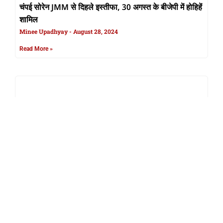
चंपई सोरेन JMM से दिहले इस्तीफा, 30 अगस्त के बीजेपी में होहिहें
शामिल
Minee Upadhyay
August 28, 2024
Read More »
खंड में दर्दनाक हादसा, 6 लइकन के डूबले से मउत, ग्रामीण हत्या के
लगइले आरोप, SHO के बनइले बंधक
Minee Upadhyay
August 17, 2024