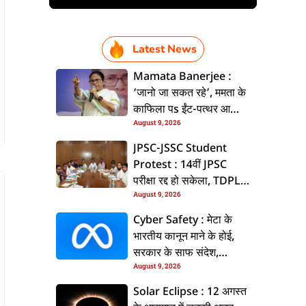
Latest News
Mamata Banerjee :
‘जानो जा सकत रहे’, ममता के
काफिला पs ईंट-पत्थर आ
August 9, 2026
जूता-चप्पल से हमला, बीजेपी
पs लगवली आरोप
JPSC-JSSC Student
Protest : 14वीं JPSC
परीक्षा रद्द हो सकेला, TDPL
August 9, 2026
के वित्तीय लेनदेन के ED करी
जांच
Cyber Safety : मेटा के
भारतीय कानून माने के होई,
सरकार के साफ संदेश,
August 9, 2026
डीपफेक आ कंटेंट मॉडरेशन पs
बढ़ी सख्ती
Solar Eclipse : 12 अगस्त