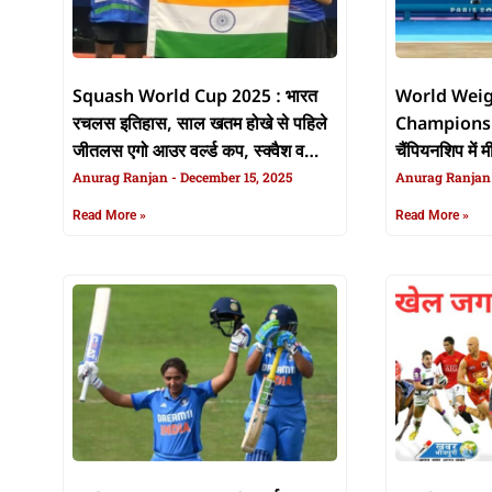
Squash World Cup 2025 : भारत
World Weig
रचलस इतिहास, साल खतम होखे से पहिले
Championship 
जीतलस एगो आउर वर्ल्ड कप, स्क्वैश वर्ल्ड
चैंपियनशिप में 
कप के इहां पढ़ी पूरा कहानी
Anurag Ranjan
December 15, 2025
खातिर जीतली स
Anurag Ranja
Read More »
Read More »