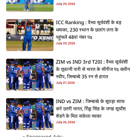
July 29, 2026
ICC Ranking : वैभव सूर्यवंशी के बड़
धमाका, 230 स्थान के छलांग लगा के
पहुंचलें 48वां नंबर पs
July 29, 2026
ZIM vs IND 3rd T20I : वैभव सूर्यवंशी
के तूफानी पारी से भारत के सीरीज पs क्लीन
स्वीप, जिम्बाब्वे 35 रन से हारल
July 27, 2026
IND vs ZIM : जिम्बाब्वे के सूपड़ा साफ
करे उतरी भारत, रिंकू सिंह के जगह सूर्यांश
शेडगे के मिल सकेला मवका
July 26, 2026
- Sponsored Ads-