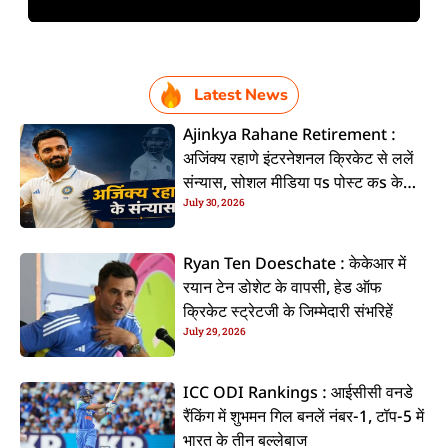
Latest News
Ajinkya Rahane Retirement :
अजिंक्य रहाणे इंटरनेशनल क्रिकेट से ललें
संन्यास, सोशल मीडिया पs पोस्ट कs के
July 30, 2026
कइलें एलान
Ryan Ten Doeschate : केकेआर में
रयान टेन डोशेट के वापसी, हेड ऑफ
क्रिकेट स्ट्रेटजी के जिम्मेदारी संभरिहें
July 29, 2026
ICC ODI Rankings : आईसीसी वनडे
रैंकिंग में शुभमन गिल बनलें नंबर-1, टॉप-5 में
भारत के तीन बल्लेबाज