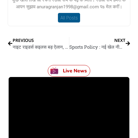
आपन सुझाव anuragranjan1998@gmail.com पs मेल करीं।
All Posts
PREVIOUS
NEXT
नाइट राइडर्स कइलस बड़ ऐलान, फ्रेंचाइजी एs दिग्गज के बनवले कोच
Sports Policy : नई खेल नीति के केंद्रीय मंत्रिमंडल के मंजूरी, 2047 तक भारत के शीर्ष-5 खेल राष्ट्र बनावल लक्ष्य
Live News