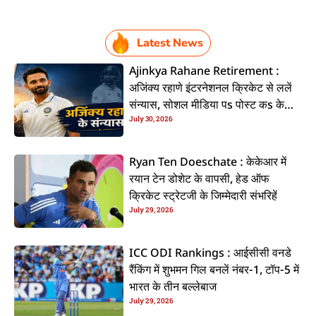
Latest News
Ajinkya Rahane Retirement :
अजिंक्य रहाणे इंटरनेशनल क्रिकेट से ललें
संन्यास, सोशल मीडिया पs पोस्ट कs के
July 30, 2026
कइलें एलान
Ryan Ten Doeschate : केकेआर में
रयान टेन डोशेट के वापसी, हेड ऑफ
क्रिकेट स्ट्रेटजी के जिम्मेदारी संभरिहें
July 29, 2026
ICC ODI Rankings : आईसीसी वनडे
रैंकिंग में शुभमन गिल बनलें नंबर-1, टॉप-5 में
भारत के तीन बल्लेबाज
July 29, 2026