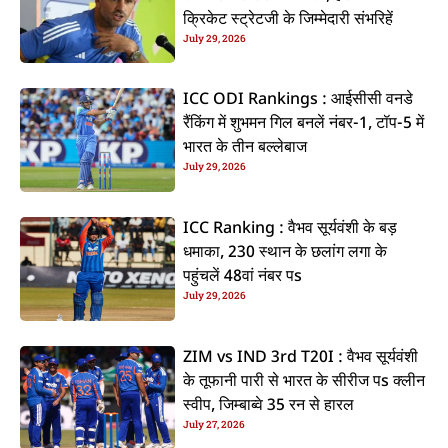
क्रिकेट स्ट्रेटजी के जिम्मेदारी संभरिहें
July 29, 2026
ICC ODI Rankings : आईसीसी वनडे
रैंकिंग में शुभमन गिल बनलें नंबर-1, टॉप-5 में
भारत के तीन बल्लेबाज
July 29, 2026
ICC Ranking : वैभव सूर्यवंशी के बड़
धमाका, 230 स्थान के छलांग लगा के
पहुंचलें 48वां नंबर पs
July 29, 2026
ZIM vs IND 3rd T20I : वैभव सूर्यवंशी
के तूफानी पारी से भारत के सीरीज पs क्लीन
स्वीप, जिम्बाब्वे 35 रन से हारल
July 27, 2026