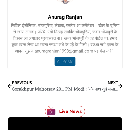
Anurag Ranjan
सिविल इंजीनियर, भोजपुरिया, लेखक, ब्लॉगर आ कमेंटेटर। खेल के दुनिया
से खास लगाव। परिचे- एगो निठाह समर्पित भोजपुरिया, जवन भोजपुरी के
विकास ला लगातार प्रयासरत बा। खबर भोजपुरी के एह पोर्टल पs हमार
कुछ खास लेख आ रचना रउआ सभे के पढ़े के मिली। रउआ सभे हमरा के
आपन सुझाव anuragranjan1998@gmail.com पs मेल करीं।
All Posts
PREVIOUS
NEXT
Gorakhpur Mahotsav 2026 : आज से रामगढ़ताल किनारे कला, संस्कृति आ आध्यात्म के महासंगम
PM Modi : ‘सोमनाथ तुड़े वाला इतिहास में सिमट गइलें, आजो विरोधी ताकत सक्रिय’; पीएम मोदी के भाषण के बड़ बात
Live News