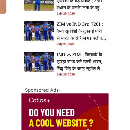
सूर्यवंशी के बड़ धमाका, 230
स्थान के छलांग लगा के पहुंचलें
July 29, 2026
48वां नंबर पs
ZIM vs IND 3rd T20I :
वैभव सूर्यवंशी के तूफानी पारी
से भारत के सीरीज पs क्लीन
July 27, 2026
स्वीप, जिम्बाब्वे 35 रन से
हारल
IND vs ZIM : जिम्बाब्वे के
सूपड़ा साफ करे उतरी भारत,
रिंकू सिंह के जगह सूर्यांश शेडगे
July 26, 2026
के मिल सकेला मवका
- Sponsored Ads-