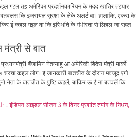
कइल गइल तs अमेरिका प्रदर्शनकारियन के मदद खातिर तइयार
से बतवलस कि इजरायल सूरक्षा के लेके अलर्ट बा। हालांकि, एकरा के
बाकिर ई कहल गइल बा कि इस्थिति के गंभीरता से लिहल जा रहल
 मंत्री से बात
ानमंत्री बेंजामिन नेतन्याहू आ अमेरिकी बिदेस मंत्री मार्को
वना पs चरचा कइल लोग। ई जानकारी बातचीत के दौरान मवजूद एगो
नो नेता के बातचीत के पुष्टि कइलें, बाकिर ऊ ई ना बतवलें कि
इंडियन आइडल सीजन 3 के विनर प्रशांत तमांग के निधन,
lert
,
Israeli security
,
Middle East Tension
,
Netanyahu Rubio call
,
Tehran unrest
,