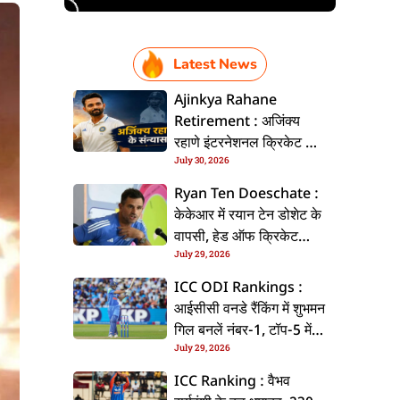
Latest News
Ajinkya Rahane
Retirement : अजिंक्य
रहाणे इंटरनेशनल क्रिकेट से
July 30, 2026
ललें संन्यास, सोशल मीडिया
पs पोस्ट कs के कइलें एलान
Ryan Ten Doeschate :
केकेआर में रयान टेन डोशेट के
वापसी, हेड ऑफ क्रिकेट
July 29, 2026
स्ट्रेटजी के जिम्मेदारी संभरिहें
ICC ODI Rankings :
आईसीसी वनडे रैंकिंग में शुभमन
गिल बनलें नंबर-1, टॉप-5 में
July 29, 2026
भारत के तीन बल्लेबाज
ICC Ranking : वैभव