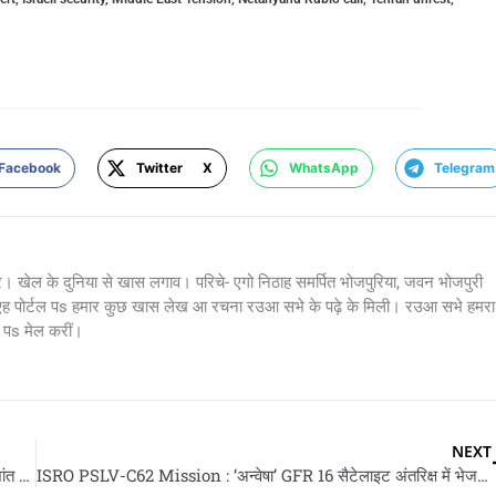
Facebook
Twitter X
WhatsApp
Telegram
र। खेल के दुनिया से खास लगाव। परिचे- एगो निठाह समर्पित भोजपुरिया, जवन भोजपुरी
 एह पोर्टल पs हमार कुछ खास लेख आ रचना रउआ सभे के पढ़े के मिली। रउआ सभे हमरा
s मेल करीं।
NEXT
Prashant Tamang Death : इंडियन आइडल सीजन 3 के विनर प्रशांत तमांग के निधन, ममता बनर्जी देली श्रद्धांजलि
ISRO PSLV-C62 Mission : ‘अन्वेषा’ GFR 16 सैटेलाइट अंतरिक्ष में भेजल गइल- जानीं मकसद