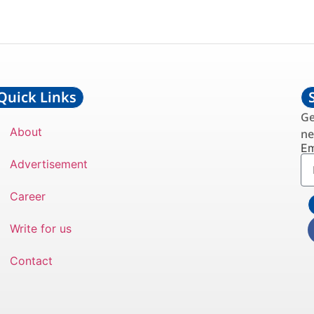
Quick Links
Ge
About
ne
Em
Advertisement
Career
Write for us
Contact