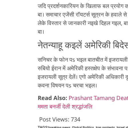
जदि प्रदर्शनकारियन के खिलाफ बल प्रयोग 
बा। समाचार एजेंसी रॉयटर्स सूत्रन के हवाले 
लेके विस्तार से जानकारी नइखे दिहल गइल, 
बा।
नेतन्याहू कइलें अमेरिकी बिदेस
सनिचर के फोन पs भइल बातचीत में इजरायली प्रध
रुबियो ईरान में अमेरिकी हस्तक्षेप के संभा
इजरायली सूत्र देलें। एगो अमेरिकी अधिकारी दु
कवना विषयन पs चरचा भइल।
Read Also:
Prashant Tamang Death : 
ममता बनर्जी देली श्रद्धांजलि
Post Views:
734
TAGS:
breaking news
,
Global Politics
,
Iran protests
,
Israel a