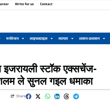
areer
Write for us
Contact
मनोरंजन
लाइफस्टाइल
व्यापार
शासन-प्रशासन
इजरायली स्टॉक एक्सचेंज-
शलम ले सुनल गइल धमाका
Share