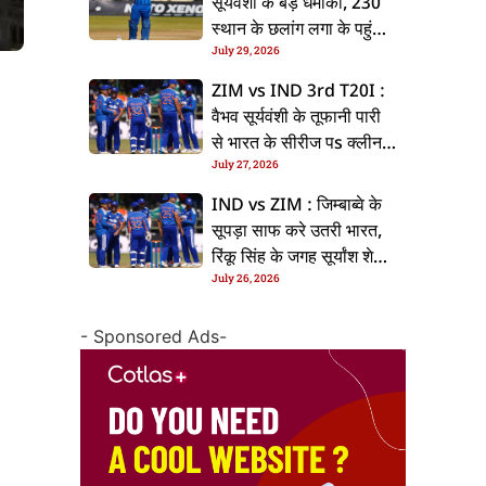
सूर्यवंशी के बड़ धमाका, 230
स्थान के छलांग लगा के पहुंचलें
July 29, 2026
48वां नंबर पs
ZIM vs IND 3rd T20I :
वैभव सूर्यवंशी के तूफानी पारी
से भारत के सीरीज पs क्लीन
July 27, 2026
स्वीप, जिम्बाब्वे 35 रन से
हारल
IND vs ZIM : जिम्बाब्वे के
सूपड़ा साफ करे उतरी भारत,
रिंकू सिंह के जगह सूर्यांश शेडगे
July 26, 2026
के मिल सकेला मवका
- Sponsored Ads-