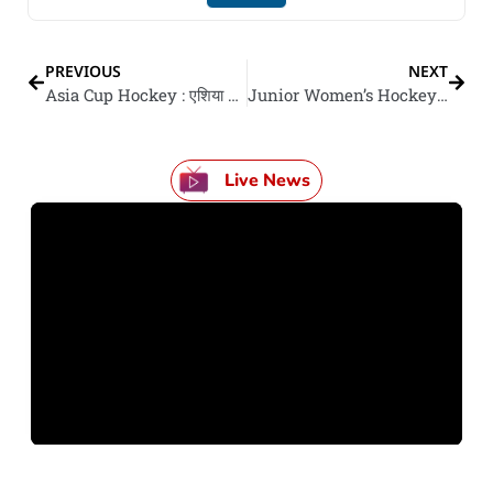
PREVIOUS
NEXT
Asia Cup Hockey : एशिया कप खातिर भारतीय हॉकी टीम के एलान, लाकड़ा आ दिलप्रीत के मिलल जगह; देखी स्क्वॉड
Junior Women’s Hockey World Cup : भारत दर्ज कइलस सानदार जीत, प्लेऑफ में वेल्स के 3-1 से हरवलस
Live News