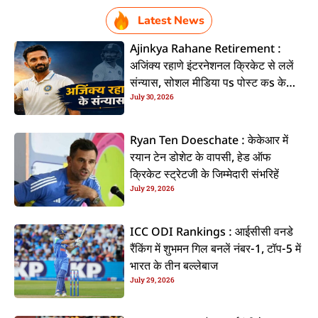
Latest News
Ajinkya Rahane Retirement :
अजिंक्य रहाणे इंटरनेशनल क्रिकेट से ललें
संन्यास, सोशल मीडिया पs पोस्ट कs के
July 30, 2026
कइलें एलान
Ryan Ten Doeschate : केकेआर में
रयान टेन डोशेट के वापसी, हेड ऑफ
क्रिकेट स्ट्रेटजी के जिम्मेदारी संभरिहें
July 29, 2026
ICC ODI Rankings : आईसीसी वनडे
रैंकिंग में शुभमन गिल बनलें नंबर-1, टॉप-5 में
भारत के तीन बल्लेबाज
July 29, 2026