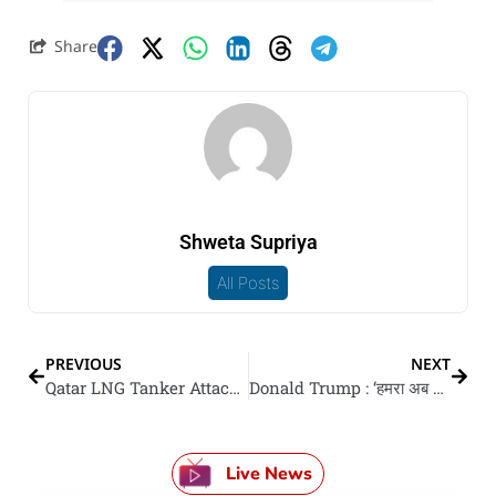
Share
Shweta Supriya
All Posts
PREVIOUS
NEXT
Qatar LNG Tanker Attacked : LNG लदल कतर के जहाज पs होर्मुज में हमला, केहू के घायल होखे के खबर नइखे, भारत के आधिकारिक बयान के इंतजार
Donald Trump : ‘हमरा अब ओह लोग से कवनो डील नइखे करे के’, ट्रंप कहलें- ईरान के साथ सीजफायर समझौता खतम
Live News