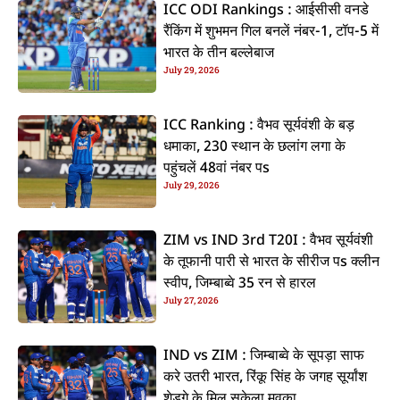
ICC ODI Rankings : आईसीसी वनडे
रैंकिंग में शुभमन गिल बनलें नंबर-1, टॉप-5 में
भारत के तीन बल्लेबाज
July 29, 2026
ICC Ranking : वैभव सूर्यवंशी के बड़
धमाका, 230 स्थान के छलांग लगा के
पहुंचलें 48वां नंबर पs
July 29, 2026
ZIM vs IND 3rd T20I : वैभव सूर्यवंशी
के तूफानी पारी से भारत के सीरीज पs क्लीन
स्वीप, जिम्बाब्वे 35 रन से हारल
July 27, 2026
IND vs ZIM : जिम्बाब्वे के सूपड़ा साफ
करे उतरी भारत, रिंकू सिंह के जगह सूर्यांश
शेडगे के मिल सकेला मवका