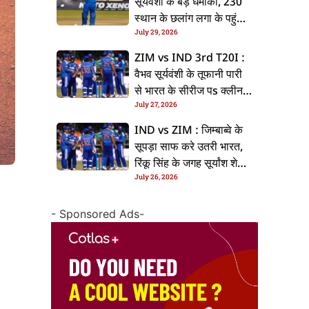
सूर्यवंशी के बड़ धमाका, 230
स्थान के छलांग लगा के पहुंचलें
July 29, 2026
48वां नंबर पs
ZIM vs IND 3rd T20I :
वैभव सूर्यवंशी के तूफानी पारी
से भारत के सीरीज पs क्लीन
July 27, 2026
स्वीप, जिम्बाब्वे 35 रन से
हारल
IND vs ZIM : जिम्बाब्वे के
सूपड़ा साफ करे उतरी भारत,
रिंकू सिंह के जगह सूर्यांश शेडगे
July 26, 2026
के मिल सकेला मवका
- Sponsored Ads-