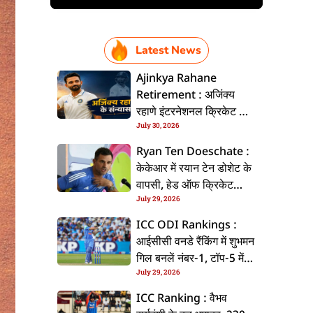
Latest News
Ajinkya Rahane
Retirement : अजिंक्य
रहाणे इंटरनेशनल क्रिकेट से
July 30, 2026
ललें संन्यास, सोशल मीडिया
पs पोस्ट कs के कइलें एलान
Ryan Ten Doeschate :
केकेआर में रयान टेन डोशेट के
वापसी, हेड ऑफ क्रिकेट
July 29, 2026
स्ट्रेटजी के जिम्मेदारी संभरिहें
ICC ODI Rankings :
आईसीसी वनडे रैंकिंग में शुभमन
गिल बनलें नंबर-1, टॉप-5 में
July 29, 2026
भारत के तीन बल्लेबाज
ICC Ranking : वैभव