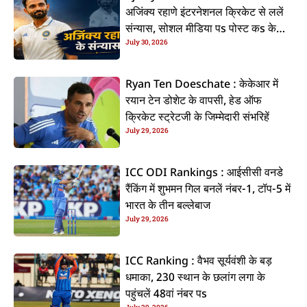
अजिंक्य रहाणे इंटरनेशनल क्रिकेट से ललें
संन्यास, सोशल मीडिया पs पोस्ट कs के
July 30, 2026
कइलें एलान
Ryan Ten Doeschate : केकेआर में
रयान टेन डोशेट के वापसी, हेड ऑफ
क्रिकेट स्ट्रेटजी के जिम्मेदारी संभरिहें
July 29, 2026
ICC ODI Rankings : आईसीसी वनडे
रैंकिंग में शुभमन गिल बनलें नंबर-1, टॉप-5 में
भारत के तीन बल्लेबाज
July 29, 2026
ICC Ranking : वैभव सूर्यवंशी के बड़
धमाका, 230 स्थान के छलांग लगा के
पहुंचलें 48वां नंबर पs