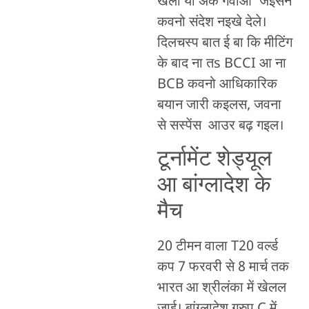
खेलो या अंक गंवाओ’ जइसन
कवनो संदेश नइखे देले।
दिलचस्प बात ई बा कि मीटिंग
के बाद ना तs BCCI आ ना
BCB कवनो आधिकारिक
बयान जारी कइलस, जवना
से सस्पेंस आउर बढ़ गइल।
टूर्नामेंट शेड्यूल
आ बांग्लादेश के
मैच
20 टीमन वाला T20 वर्ल्ड
कप 7 फरवरी से 8 मार्च तक
भारत आ श्रीलंका में खेलल
जाई। बांग्लादेश ग्रुप C में