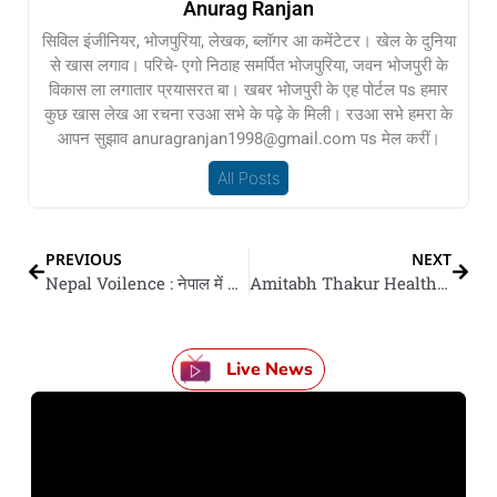
Anurag Ranjan
सिविल इंजीनियर, भोजपुरिया, लेखक, ब्लॉगर आ कमेंटेटर। खेल के दुनिया
से खास लगाव। परिचे- एगो निठाह समर्पित भोजपुरिया, जवन भोजपुरी के
विकास ला लगातार प्रयासरत बा। खबर भोजपुरी के एह पोर्टल पs हमार
कुछ खास लेख आ रचना रउआ सभे के पढ़े के मिली। रउआ सभे हमरा के
आपन सुझाव anuragranjan1998@gmail.com पs मेल करीं।
All Posts
PREVIOUS
NEXT
Nepal Voilence : नेपाल में भारतीय सीमा से सकल इलाकन में फेर भइल हिंसा, हाई अलर्ट के बाद बॉर्डर सील
Amitabh Thakur Health Update : देवरिया जेल में बंद पूर्व आईपीएस अमिताभ ठाकुर के तबीयत बिगड़ल, सीना में तेज दरद के बाद आधा रात के गोरखपुर रेफर भइलें, हार्ट अटैक के आशंका
Live News