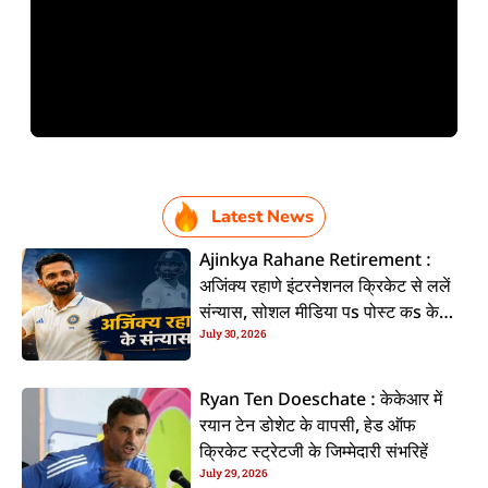
Latest News
Ajinkya Rahane Retirement :
अजिंक्य रहाणे इंटरनेशनल क्रिकेट से ललें
संन्यास, सोशल मीडिया पs पोस्ट कs के
July 30, 2026
कइलें एलान
Ryan Ten Doeschate : केकेआर में
रयान टेन डोशेट के वापसी, हेड ऑफ
क्रिकेट स्ट्रेटजी के जिम्मेदारी संभरिहें
July 29, 2026