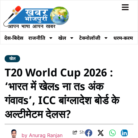
देस-बिदेस
राजनीति
खेल
टेक्नोलॉजी
धरम-करम
खेल
T20 World Cup 2026 :
‘भारत में खेलs ना तs अंक
गंवावs’, ICC बांग्लादेश बोर्ड के
अल्टीमेटम देलस?
Share
by
Anurag Ranjan