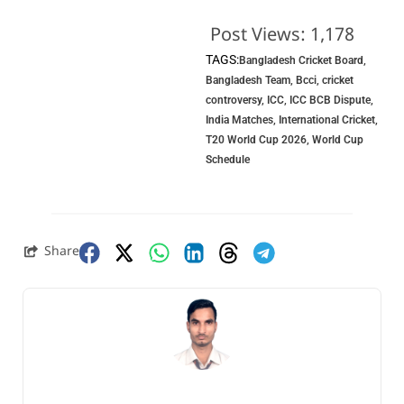
Post Views:
1,178
TAGS:
Bangladesh Cricket Board
,
Bangladesh Team
,
Bcci
,
cricket
controversy
,
ICC
,
ICC BCB Dispute
,
India Matches
,
International Cricket
,
T20 World Cup 2026
,
World Cup
Schedule
Share