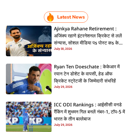
Latest News
Ajinkya Rahane Retirement :
अजिंक्य रहाणे इंटरनेशनल क्रिकेट से ललें
संन्यास, सोशल मीडिया पs पोस्ट कs के
July 30, 2026
कइलें एलान
Ryan Ten Doeschate : केकेआर में
रयान टेन डोशेट के वापसी, हेड ऑफ
क्रिकेट स्ट्रेटजी के जिम्मेदारी संभरिहें
July 29, 2026
ICC ODI Rankings : आईसीसी वनडे
रैंकिंग में शुभमन गिल बनलें नंबर-1, टॉप-5 में
भारत के तीन बल्लेबाज
July 29, 2026