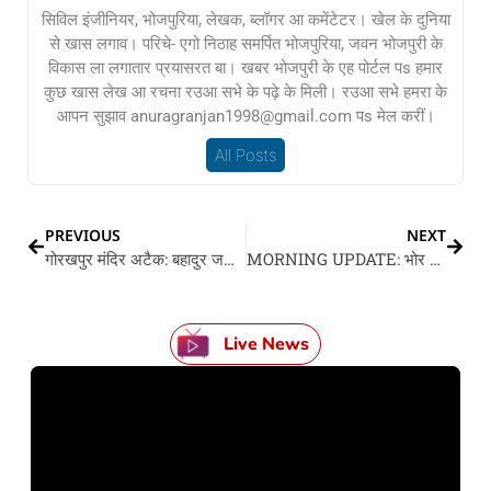
सिविल इंजीनियर, भोजपुरिया, लेखक, ब्लॉगर आ कमेंटेटर। खेल के दुनिया
से खास लगाव। परिचे- एगो निठाह समर्पित भोजपुरिया, जवन भोजपुरी के
विकास ला लगातार प्रयासरत बा। खबर भोजपुरी के एह पोर्टल पs हमार
कुछ खास लेख आ रचना रउआ सभे के पढ़े के मिली। रउआ सभे हमरा के
आपन सुझाव anuragranjan1998@gmail.com पs मेल करीं।
All Posts
PREVIOUS
NEXT
गोरखपुर मंदिर अटैक: बहादुर जवानन के 5-5 लाख रूपिया के इनाम
MORNING UPDATE: भोर के 10 बड़ खबर
Live News