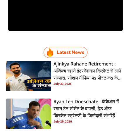
Latest News
Ajinkya Rahane Retirement :
अजिंक्य रहाणे इंटरनेशनल क्रिकेट से ललें
संन्यास, सोशल मीडिया पs पोस्ट कs के
July 30, 2026
कइलें एलान
Ryan Ten Doeschate : केकेआर में
रयान टेन डोशेट के वापसी, हेड ऑफ
क्रिकेट स्ट्रेटजी के जिम्मेदारी संभरिहें
July 29, 2026