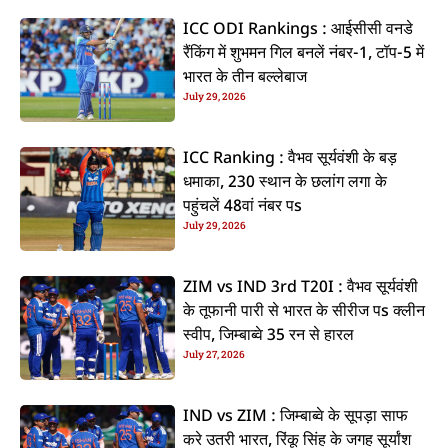
ICC ODI Rankings : आईसीसी वनडे
रैंकिंग में शुभमन गिल बनलें नंबर-1, टॉप-5 में
भारत के तीन बल्लेबाज
July 29, 2026
ICC Ranking : वैभव सूर्यवंशी के बड़
धमाका, 230 स्थान के छलांग लगा के
पहुंचलें 48वां नंबर पs
July 29, 2026
ZIM vs IND 3rd T20I : वैभव सूर्यवंशी
के तूफानी पारी से भारत के सीरीज पs क्लीन
स्वीप, जिम्बाब्वे 35 रन से हारल
July 27, 2026
IND vs ZIM : जिम्बाब्वे के सूपड़ा साफ
करे उतरी भारत, रिंकू सिंह के जगह सूर्यांश