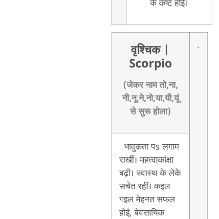
के कष्ट होई।
वृश्चिक
|
Scorpio
(जेकर नाम तो,ना,
नी,नू,ने,नो,या,यी,यूं
से सुरू होला)
भावुकता पs लगाम
राखीं। महत्वाकांक्षा
बढ़ी। स्वास्थ के लेके
सचेत रहीं। कइल
गइल मेहनत सफल
होई, बेवसायिक