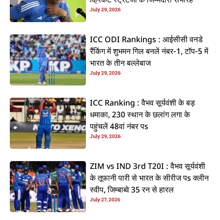
क्रिकेट स्ट्रेटजी के जिम्मेदारी संभरिहें
July 29, 2026
ICC ODI Rankings : आईसीसी वनडे
रैंकिंग में शुभमन गिल बनलें नंबर-1, टॉप-5 में
भारत के तीन बल्लेबाज
July 29, 2026
ICC Ranking : वैभव सूर्यवंशी के बड़
धमाका, 230 स्थान के छलांग लगा के
पहुंचलें 48वां नंबर पs
July 29, 2026
ZIM vs IND 3rd T20I : वैभव सूर्यवंशी
के तूफानी पारी से भारत के सीरीज पs क्लीन
स्वीप, जिम्बाब्वे 35 रन से हारल
July 27, 2026