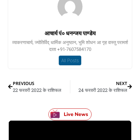
आचार्य पं० धनन्जय पाण्डेय
व्याकरणाचार्य, ज्योतिर्विद् धार्मिक अनुष्ठान, भुमि शोधन आ गृह वास्तु परामर्श
दाता +91-7607584170
All Posts
PREVIOUS
NEXT
22 फरवरी 2022 के राशिफल
24 फरवरी 2022 के राशिफल
Live News