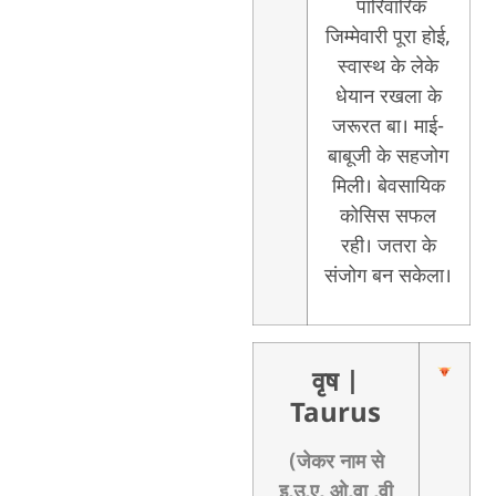
पारिवारिक
जिम्मेवारी पूरा होई,
स्वास्थ के लेके
धेयान रखला के
जरूरत बा। माई-
बाबूजी के सहजोग
मिली। बेवसायिक
कोसिस सफल
रही। जतरा के
संजोग बन सकेला।
वृष
|
Taurus
(जेकर नाम से
इ,उ,ए, ओ,वा ,वी