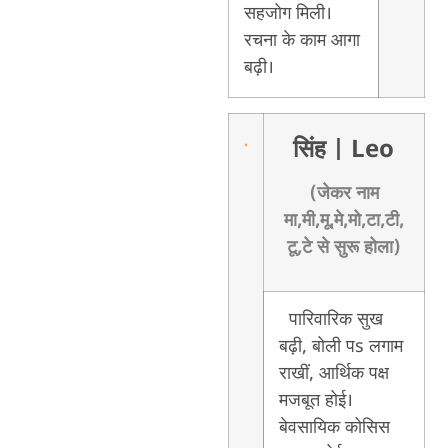
सहजोग मिली।
रचना के काम आगा
बढ़ी।
सिंह
| Leo
(जेकर नाम
मा,मी,मू,मे,मो,टा,टी,
टू,टे से सुरू होला)
पारिवारिक सुख
बढ़ी, बोली पs लगाम
राखीं, आर्थिक पक्ष
मजबूत होई।
बेवसायिक कोसिस