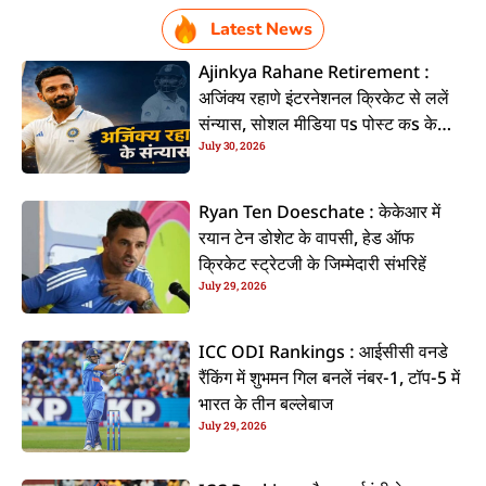
Latest News
Ajinkya Rahane Retirement :
अजिंक्य रहाणे इंटरनेशनल क्रिकेट से ललें
संन्यास, सोशल मीडिया पs पोस्ट कs के
July 30, 2026
कइलें एलान
Ryan Ten Doeschate : केकेआर में
रयान टेन डोशेट के वापसी, हेड ऑफ
क्रिकेट स्ट्रेटजी के जिम्मेदारी संभरिहें
July 29, 2026
ICC ODI Rankings : आईसीसी वनडे
रैंकिंग में शुभमन गिल बनलें नंबर-1, टॉप-5 में
भारत के तीन बल्लेबाज
July 29, 2026