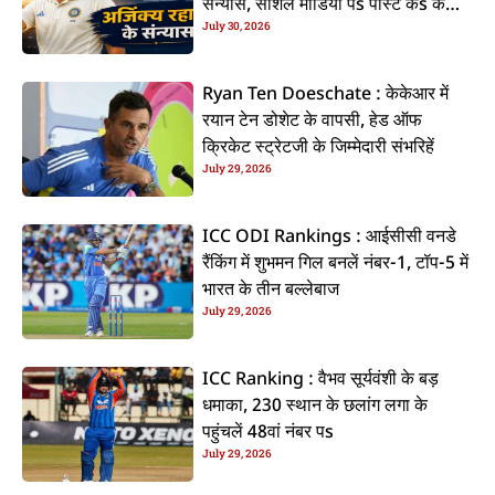
संन्यास, सोशल मीडिया पs पोस्ट कs के
July 30, 2026
कइलें एलान
Ryan Ten Doeschate : केकेआर में
रयान टेन डोशेट के वापसी, हेड ऑफ
क्रिकेट स्ट्रेटजी के जिम्मेदारी संभरिहें
July 29, 2026
ICC ODI Rankings : आईसीसी वनडे
रैंकिंग में शुभमन गिल बनलें नंबर-1, टॉप-5 में
भारत के तीन बल्लेबाज
July 29, 2026
ICC Ranking : वैभव सूर्यवंशी के बड़
धमाका, 230 स्थान के छलांग लगा के
पहुंचलें 48वां नंबर पs
July 29, 2026