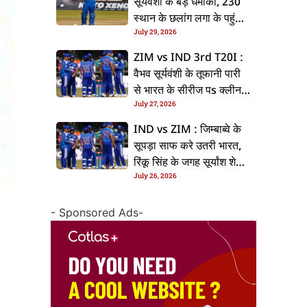
सूर्यवंशी के बड़ धमाका, 230
स्थान के छलांग लगा के पहुंचलें
July 29, 2026
48वां नंबर पs
ZIM vs IND 3rd T20I :
वैभव सूर्यवंशी के तूफानी पारी
से भारत के सीरीज पs क्लीन
July 27, 2026
स्वीप, जिम्बाब्वे 35 रन से
हारल
IND vs ZIM : जिम्बाब्वे के
सूपड़ा साफ करे उतरी भारत,
रिंकू सिंह के जगह सूर्यांश शेडगे
July 26, 2026
के मिल सकेला मवका
- Sponsored Ads-