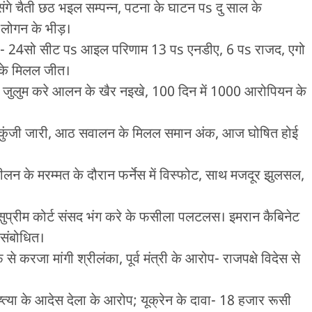
संगे चैती छठ भइल सम्पन्न, पटना के घाटन पs दु साल के
 लोगन के भीड़।
4सो सीट पs आइल परिणाम 13 पs एनडीए, 6 पs राजद, एगो
र के मिलल जीत।
 पs जुलुम करे आलन के खैर नइखे, 100 दिन में 1000 आरोपियन के
त्तर कुंजी जारी, आठ सवालन के मिलल समान अंक, आज घोषित होई
ीलन के मरम्मत के दौरान फर्नेस में विस्फोट, साथ मजदूर झुलसल,
ुप्रीम कोर्ट संसद भंग करे के फसीला पलटलस। इमरान कैबिनेट
 संबोधित।
करजा मांगी श्रीलंका, पूर्व मंत्री के आरोप- राजपक्षे विदेस से
ह्त्या के आदेस देला के आरोप; यूक्रेन के दावा- 18 हजार रूसी