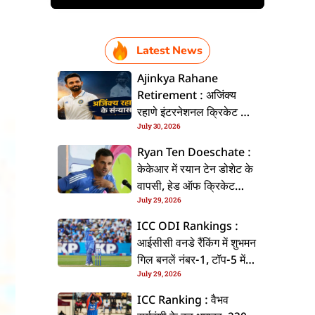
Latest News
Ajinkya Rahane
Retirement : अजिंक्य
रहाणे इंटरनेशनल क्रिकेट से
July 30, 2026
ललें संन्यास, सोशल मीडिया
पs पोस्ट कs के कइलें एलान
Ryan Ten Doeschate :
केकेआर में रयान टेन डोशेट के
वापसी, हेड ऑफ क्रिकेट
July 29, 2026
स्ट्रेटजी के जिम्मेदारी संभरिहें
ICC ODI Rankings :
आईसीसी वनडे रैंकिंग में शुभमन
गिल बनलें नंबर-1, टॉप-5 में
July 29, 2026
भारत के तीन बल्लेबाज
ICC Ranking : वैभव