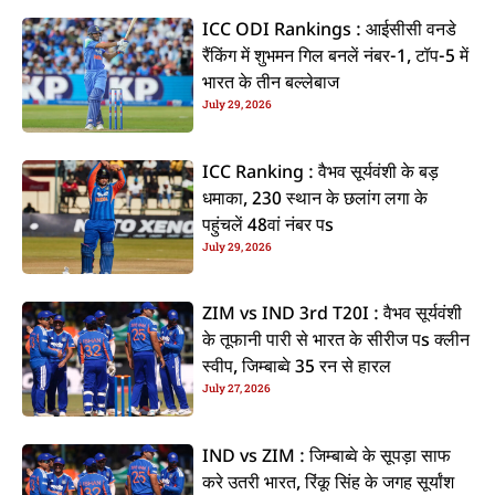
ICC ODI Rankings : आईसीसी वनडे
रैंकिंग में शुभमन गिल बनलें नंबर-1, टॉप-5 में
भारत के तीन बल्लेबाज
July 29, 2026
ICC Ranking : वैभव सूर्यवंशी के बड़
धमाका, 230 स्थान के छलांग लगा के
पहुंचलें 48वां नंबर पs
July 29, 2026
ZIM vs IND 3rd T20I : वैभव सूर्यवंशी
के तूफानी पारी से भारत के सीरीज पs क्लीन
स्वीप, जिम्बाब्वे 35 रन से हारल
July 27, 2026
IND vs ZIM : जिम्बाब्वे के सूपड़ा साफ
करे उतरी भारत, रिंकू सिंह के जगह सूर्यांश