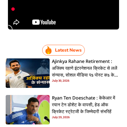
Latest News
Ajinkya Rahane Retirement :
अजिंक्य रहाणे इंटरनेशनल क्रिकेट से ललें
संन्यास, सोशल मीडिया पs पोस्ट कs के
July 30, 2026
कइलें एलान
Ryan Ten Doeschate : केकेआर में
रयान टेन डोशेट के वापसी, हेड ऑफ
क्रिकेट स्ट्रेटजी के जिम्मेदारी संभरिहें
July 29, 2026