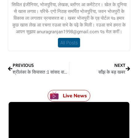
सिविल इंजीनियर, भोजपुरिया, लेखक, ब्लॉगर आ कमेंटेटर। खेल के दुनिया
से खास लगाव। परिचे- एगो निठाह समर्पित भोजपुरिया, जवन भोजपुरी के
विकास ला लगातार प्रयासरत बा। खबर भोजपुरी के एह पोर्टल पs हमार
कुछ खास लेख आ रचना रउआ सभे के पढ़े के मिली। रउआ सभे हमरा के
आपन सुझाव anuragranjan1998@gmail.com पs मेल करीं।
All Posts
PREVIOUS
NEXT
श्रीलंका के सियासत :1 सांसद वाली पार्टी के विक्रमसिंघे बनलें PM
साँझ के बड़ खबर
Live News