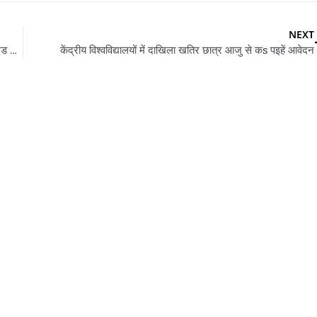
NEXT
UP BEd Entrance Exam 2022-23 : 18 अप्रैल से भरल जाई बीएड संयुक्त प्रवेश परीक्षा के आवेदन फारम
केंद्रीय विश्वविद्यालयों में दाखिला खतिर छात्र आजु से कs पइहें आवेदन