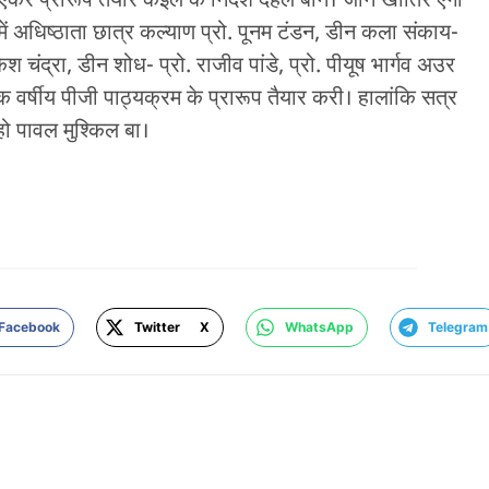
 प्रारूप तैयार कइले के निर्देश देहले बानें। जौने खातिर एगो
 अधिष्ठाता छात्र कल्याण प्रो. पूनम टंडन, डीन कला संकाय-
श चंद्रा, डीन शोध- प्रो. राजीव पांडे, प्रो. पीयूष भार्गव अउर
एक वर्षीय पीजी पाठ्यक्रम के प्रारूप तैयार करी। हालांकि सत्र
 हो पावल मुश्किल बा।
Facebook
Twitter X
WhatsApp
Telegram