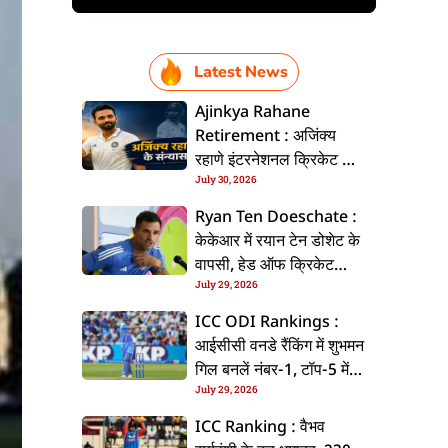
Latest News
Ajinkya Rahane
Retirement : अजिंक्य
रहाणे इंटरनेशनल क्रिकेट से
July 30, 2026
ललें संन्यास, सोशल मीडिया
पs पोस्ट कs के कइलें एलान
Ryan Ten Doeschate :
केकेआर में रयान टेन डोशेट के
वापसी, हेड ऑफ क्रिकेट
July 29, 2026
स्ट्रेटजी के जिम्मेदारी संभरिहें
ICC ODI Rankings :
आईसीसी वनडे रैंकिंग में शुभमन
गिल बनलें नंबर-1, टॉप-5 में
July 29, 2026
भारत के तीन बल्लेबाज
ICC Ranking : वैभव