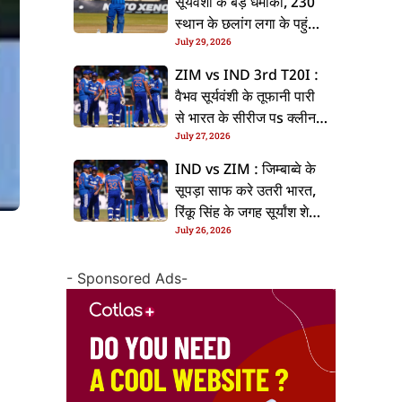
सूर्यवंशी के बड़ धमाका, 230
स्थान के छलांग लगा के पहुंचलें
July 29, 2026
48वां नंबर पs
ZIM vs IND 3rd T20I :
वैभव सूर्यवंशी के तूफानी पारी
से भारत के सीरीज पs क्लीन
July 27, 2026
स्वीप, जिम्बाब्वे 35 रन से
हारल
IND vs ZIM : जिम्बाब्वे के
सूपड़ा साफ करे उतरी भारत,
रिंकू सिंह के जगह सूर्यांश शेडगे
July 26, 2026
के मिल सकेला मवका
- Sponsored Ads-