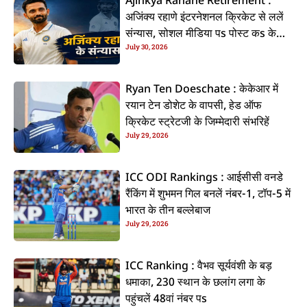
Ajinkya Rahane Retirement :
अजिंक्य रहाणे इंटरनेशनल क्रिकेट से ललें
संन्यास, सोशल मीडिया पs पोस्ट कs के
July 30, 2026
कइलें एलान
Ryan Ten Doeschate : केकेआर में
रयान टेन डोशेट के वापसी, हेड ऑफ
क्रिकेट स्ट्रेटजी के जिम्मेदारी संभरिहें
July 29, 2026
ICC ODI Rankings : आईसीसी वनडे
रैंकिंग में शुभमन गिल बनलें नंबर-1, टॉप-5 में
भारत के तीन बल्लेबाज
July 29, 2026
ICC Ranking : वैभव सूर्यवंशी के बड़
धमाका, 230 स्थान के छलांग लगा के
पहुंचलें 48वां नंबर पs