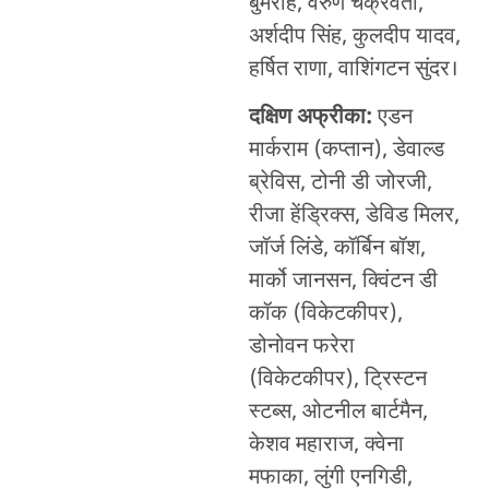
बुमराह, वरुण चक्रवर्ती,
अर्शदीप सिंह, कुलदीप यादव,
हर्षित राणा, वाशिंगटन सुंदर।
दक्षिण अफ्रीका:
एडन
मार्कराम (कप्तान), डेवाल्ड
ब्रेविस, टोनी डी जोरजी,
रीजा हेंड्रिक्स, डेविड मिलर,
जॉर्ज लिंडे, कॉर्बिन बॉश,
मार्को जानसन, क्विंटन डी
कॉक (विकेटकीपर),
डोनोवन फरेरा
(विकेटकीपर), ट्रिस्टन
स्टब्स, ओटनील बार्टमैन,
केशव महाराज, क्वेना
मफाका, लुंगी एनगिडी,