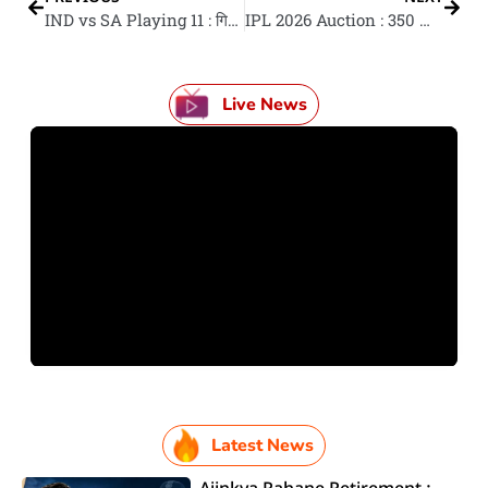
IND vs SA Playing 11 : गिल आ हार्दिक के होई वापसी, सैमसन-जितेश में से केकरा मिली मौका? जानीं
IPL 2026 Auction : 350 खिलाड़ियन के किस्‍मत के होई फैसला, देखीं सभन के नाम आ बेस प्राइस
Live News
Latest News