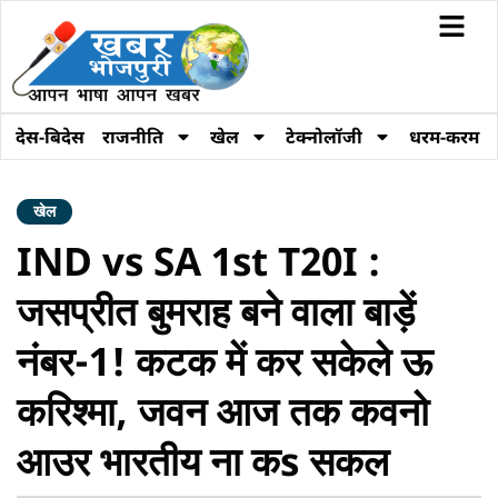
देस-बिदेस
राजनीति
खेल
टेक्नोलॉजी
धरम-करम
खेल
IND vs SA 1st T20I :
जसप्रीत बुमराह बने वाला बाड़ें
नंबर-1! कटक में कर सकेले ऊ
करिश्मा, जवन आज तक कवनो
आउर भारतीय ना कs सकल