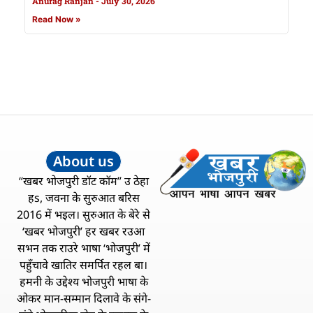
Anurag Ranjan
July 30, 2026
Read Now »
About us
“खबर भोजपुरी डॉट कॉम” उ ठेहा
हs, जवना के सुरुआत बरिस
2016 में भइल। सुरुआत के बेरे से
‘खबर भोजपुरी’ हर खबर रउआ
सभन तक राउरे भाषा ‘भोजपुरी’ में
पहुँचावे खातिर समर्पित रहल बा।
हमनी के उद्देश्य भोजपुरी भाषा के
ओकर मान-सम्मान दिलावे के संगे-