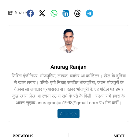
Share
Anurag Ranjan
सिविल इंजीनियर, भोजपुरिया, लेखक, ब्लॉगर आ कमेंटेटर। खेल के दुनिया
से खास लगाव। परिचे- एगो निठाह समर्पित भोजपुरिया, जवन भोजपुरी के
विकास ला लगातार प्रयासरत बा। खबर भोजपुरी के एह पोर्टल पs हमार
कुछ खास लेख आ रचना रउआ सभे के पढ़े के मिली। रउआ सभे हमरा के
आपन सुझाव anuragranjan1998@gmail.com पs मेल करीं।
All Posts
PREVIOUS
NEXT