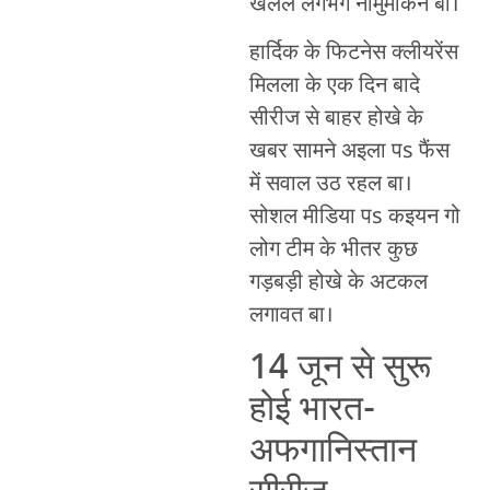
खेलल लगभग नामुमकिन बा।
हार्दिक के फिटनेस क्लीयरेंस
मिलला के एक दिन बादे
सीरीज से बाहर होखे के
खबर सामने अइला पs फैंस
में सवाल उठ रहल बा।
सोशल मीडिया पs कइयन गो
लोग टीम के भीतर कुछ
गड़बड़ी होखे के अटकल
लगावत बा।
14 जून से सुरू
होई भारत-
अफगानिस्तान