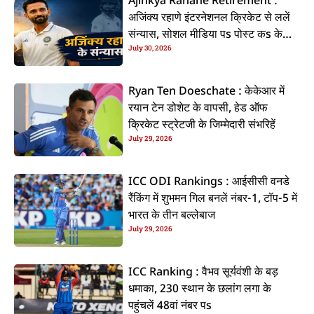
Ajinkya Rahane Retirement :
अजिंक्य रहाणे इंटरनेशनल क्रिकेट से ललें
संन्यास, सोशल मीडिया पs पोस्ट कs के
July 30, 2026
कइलें एलान
Ryan Ten Doeschate : केकेआर में
रयान टेन डोशेट के वापसी, हेड ऑफ
क्रिकेट स्ट्रेटजी के जिम्मेदारी संभरिहें
July 29, 2026
ICC ODI Rankings : आईसीसी वनडे
रैंकिंग में शुभमन गिल बनलें नंबर-1, टॉप-5 में
भारत के तीन बल्लेबाज
July 29, 2026
ICC Ranking : वैभव सूर्यवंशी के बड़
धमाका, 230 स्थान के छलांग लगा के
पहुंचलें 48वां नंबर पs