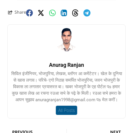
Share
Anurag Ranjan
सिविल इंजीनियर, भोजपुरिया, लेखक, ब्लॉगर आ कमेंटेटर। खेल के दुनिया
से खास लगाव। परिचे- एगो निठाह समर्पित भोजपुरिया, जवन भोजपुरी के
विकास ला लगातार प्रयासरत बा। खबर भोजपुरी के एह पोर्टल पs हमार
कुछ खास लेख आ रचना रउआ सभे के पढ़े के मिली। रउआ सभे हमरा के
आपन सुझाव anuragranjan1998@gmail.com पs मेल करीं।
All Posts
PREVIOUS
NEXT