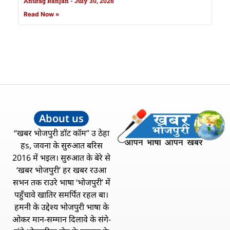
Anurag Ranjan
July 30, 2026
Read Now »
About us
“खबर भोजपुरी डॉट कॉम” उ ठेहा
हs, जवना के सुरुआत बरिस
2016 में भइल। सुरुआत के बेरे से
‘खबर भोजपुरी’ हर खबर रउआ
सभन तक राउरे भाषा ‘भोजपुरी’ में
पहुँचावे खातिर समर्पित रहल बा।
हमनी के उद्देश्य भोजपुरी भाषा के
ओकर मान-सम्मान दिलावे के संगे-