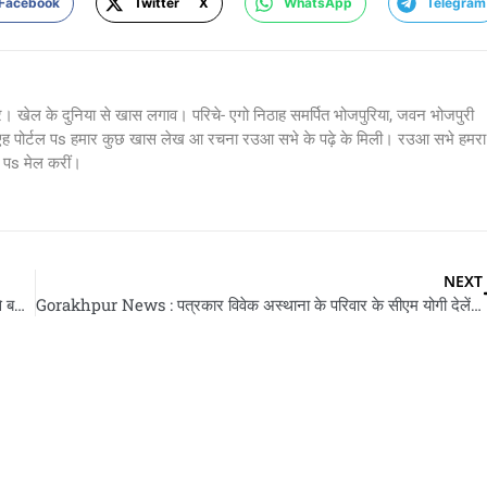
Facebook
Twitter X
WhatsApp
Telegram
र। खेल के दुनिया से खास लगाव। परिचे- एगो निठाह समर्पित भोजपुरिया, जवन भोजपुरी
 एह पोर्टल पs हमार कुछ खास लेख आ रचना रउआ सभे के पढ़े के मिली। रउआ सभे हमरा
s मेल करीं।
NEXT
World Book Fair 2026 : सेना के शौर्य गाथा से सजल दुनिया के सबसे बड़ किताब मेला के आज सबेरे 11 बजे से होई आगाज
Gorakhpur News : पत्रकार विवेक अस्थाना के परिवार के सीएम योगी देलें आर्थिक सहारा, दिल के दौरा पड़ला से भइल रहे निधन