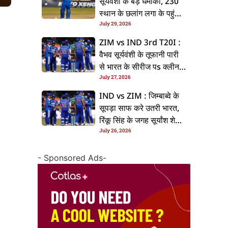
सूर्यवंशी के बड़ धमाका, 230
स्थान के छलांग लगा के पहुंचलें
July 29, 2026
48वां नंबर पs
ZIM vs IND 3rd T20I :
वैभव सूर्यवंशी के तूफानी पारी
से भारत के सीरीज पs क्लीन
July 27, 2026
स्वीप, जिम्बाब्वे 35 रन से
हारल
IND vs ZIM : जिम्बाब्वे के
सूपड़ा साफ करे उतरी भारत,
रिंकू सिंह के जगह सूर्यांश शेडगे
July 26, 2026
के मिल सकेला मवका
- Sponsored Ads-