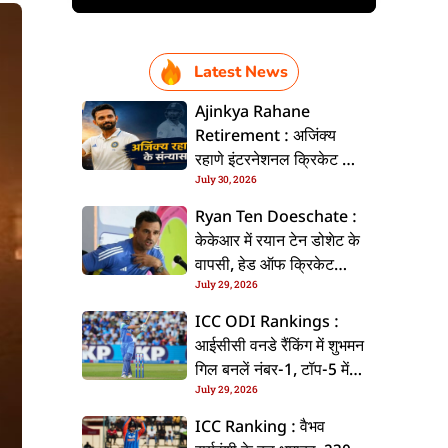
Latest News
Ajinkya Rahane
Retirement : अजिंक्य
रहाणे इंटरनेशनल क्रिकेट से
July 30, 2026
ललें संन्यास, सोशल मीडिया
पs पोस्ट कs के कइलें एलान
Ryan Ten Doeschate :
केकेआर में रयान टेन डोशेट के
वापसी, हेड ऑफ क्रिकेट
July 29, 2026
स्ट्रेटजी के जिम्मेदारी संभरिहें
ICC ODI Rankings :
आईसीसी वनडे रैंकिंग में शुभमन
गिल बनलें नंबर-1, टॉप-5 में
July 29, 2026
भारत के तीन बल्लेबाज
ICC Ranking : वैभव