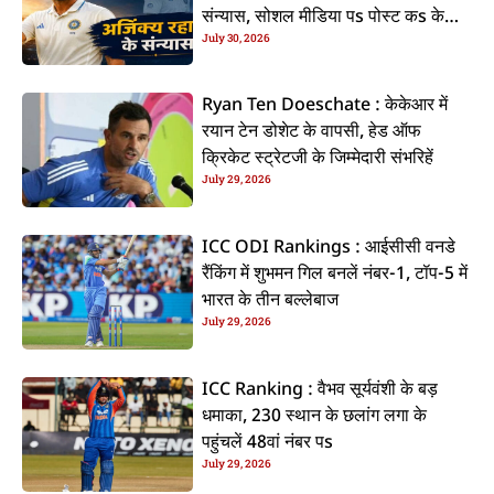
संन्यास, सोशल मीडिया पs पोस्ट कs के
July 30, 2026
कइलें एलान
Ryan Ten Doeschate : केकेआर में
रयान टेन डोशेट के वापसी, हेड ऑफ
क्रिकेट स्ट्रेटजी के जिम्मेदारी संभरिहें
July 29, 2026
ICC ODI Rankings : आईसीसी वनडे
रैंकिंग में शुभमन गिल बनलें नंबर-1, टॉप-5 में
भारत के तीन बल्लेबाज
July 29, 2026
ICC Ranking : वैभव सूर्यवंशी के बड़
धमाका, 230 स्थान के छलांग लगा के
पहुंचलें 48वां नंबर पs
July 29, 2026