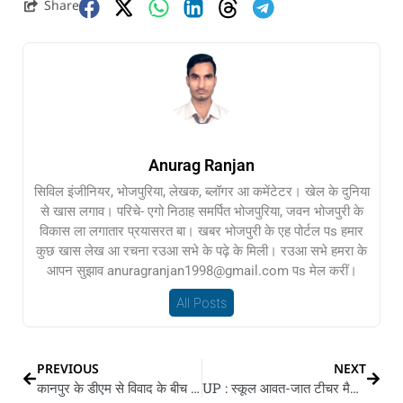
Share
Anurag Ranjan
सिविल इंजीनियर, भोजपुरिया, लेखक, ब्लॉगर आ कमेंटेटर। खेल के दुनिया
से खास लगाव। परिचे- एगो निठाह समर्पित भोजपुरिया, जवन भोजपुरी के
विकास ला लगातार प्रयासरत बा। खबर भोजपुरी के एह पोर्टल पs हमार
कुछ खास लेख आ रचना रउआ सभे के पढ़े के मिली। रउआ सभे हमरा के
आपन सुझाव anuragranjan1998@gmail.com पs मेल करीं।
All Posts
PREVIOUS
NEXT
कानपुर के डीएम से विवाद के बीच CMO हरदत्त नेमी सस्पेंड, उदय नाथ के मिलल जिम्मेदारी
UP : स्कूल आवत-जात टीचर मैडम के भइल ऑटो चालक से लव… चार साल चलल प्यार, अब ड्राइवर कइलस बियाह से इनकार