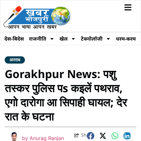
देस-बिदेस
राजनीति
खेल
टेक्नोलॉजी
धरम-करम
अपराध
Gorakhpur News: पशु
तस्कर पुलिस पs कइलें पथराव,
एगो दारोगा आ सिपाही घायल; देर
रात के घटना
Share
by
Anurag Ranjan