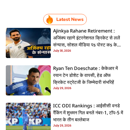
Latest News
Ajinkya Rahane Retirement :
अजिंक्य रहाणे इंटरनेशनल क्रिकेट से ललें
संन्यास, सोशल मीडिया पs पोस्ट कs के
July 30, 2026
कइलें एलान
Ryan Ten Doeschate : केकेआर में
रयान टेन डोशेट के वापसी, हेड ऑफ
क्रिकेट स्ट्रेटजी के जिम्मेदारी संभरिहें
July 29, 2026
ICC ODI Rankings : आईसीसी वनडे
रैंकिंग में शुभमन गिल बनलें नंबर-1, टॉप-5 में
भारत के तीन बल्लेबाज
July 29, 2026