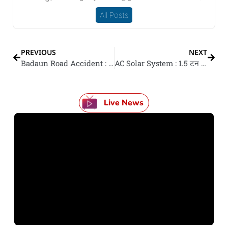
All Posts
PREVIOUS
NEXT
Badaun Road Accident : हाईवे पs रेस लगा रहल ट्रैक्टर ई-रिक्शा के रउदलस, छव महिलन के मौत
AC Solar System : 1.5 टन के AC खातिर केतना सोलर पैनल चाहीं? का चल जाई घर के पूरा बिजली आ बिल हो जाई जीरो?
Live News