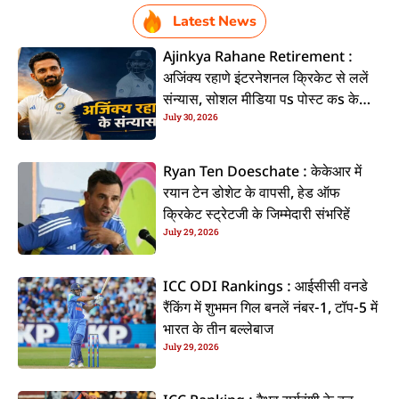
Latest News
Ajinkya Rahane Retirement :
अजिंक्य रहाणे इंटरनेशनल क्रिकेट से ललें
संन्यास, सोशल मीडिया पs पोस्ट कs के
July 30, 2026
कइलें एलान
Ryan Ten Doeschate : केकेआर में
रयान टेन डोशेट के वापसी, हेड ऑफ
क्रिकेट स्ट्रेटजी के जिम्मेदारी संभरिहें
July 29, 2026
ICC ODI Rankings : आईसीसी वनडे
रैंकिंग में शुभमन गिल बनलें नंबर-1, टॉप-5 में
भारत के तीन बल्लेबाज
July 29, 2026