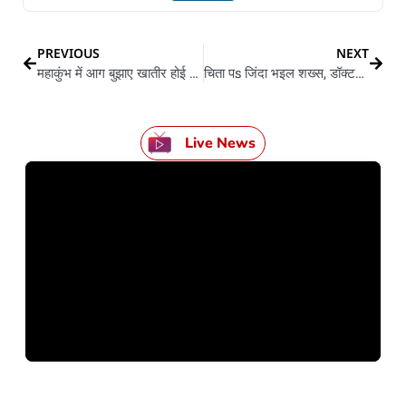
PREVIOUS
NEXT
महाकुंभ में आग बुझाए खातीर होई खास इंतजाम, हर वक्त तैनात रही ई स्पेशल गाड़ी
चिता पs जिंदा भइल शख्स, डॉक्टर बतवले रहे मृत, शव दु घंटा ले रहे डी फ्रीज
Live News