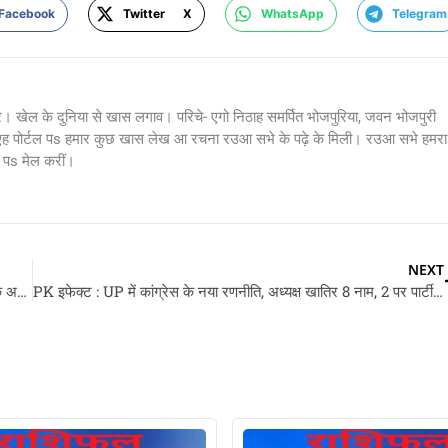
Facebook
Twitter X
WhatsApp
Telegram
र। खेल के दुनिया से खास लगाव। परिचे- एगो निठाह समर्पित भोजपुरिया, जवन भोजपुरी
 एह पोर्टल पs हमार कुछ खास लेख आ रचना रउआ सभे के पढ़े के मिली। रउआ सभे हमरा
s मेल करीं।
NEXT
सामान के संगे राबड़ी आवास पहुंचले तेजप्रताप: आपन सरकारी बंगला छोड़के अचानक 10 सर्कुलर रोड पs भइले शिफ्ट
PK इफेक्ट : UP में कांग्रेस के नया रणनीति, अध्यक्ष खातिर 8 नाम, 2 पर पार्टी गंभीर