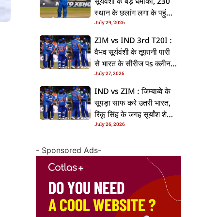
सूर्यवंशी के बड़ धमाका, 230
स्थान के छलांग लगा के पहुंचलें
July 29, 2026
48वां नंबर पs
ZIM vs IND 3rd T20I :
वैभव सूर्यवंशी के तूफानी पारी
से भारत के सीरीज पs क्लीन
July 27, 2026
स्वीप, जिम्बाब्वे 35 रन से
हारल
IND vs ZIM : जिम्बाब्वे के
सूपड़ा साफ करे उतरी भारत,
रिंकू सिंह के जगह सूर्यांश शेडगे
July 26, 2026
के मिल सकेला मवका
- Sponsored Ads-