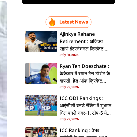
Latest News
Ajinkya Rahane
Retirement : अजिंक्य
रहाणे इंटरनेशनल क्रिकेट से
July 30, 2026
ललें संन्यास, सोशल मीडिया
पs पोस्ट कs के कइलें एलान
Ryan Ten Doeschate :
केकेआर में रयान टेन डोशेट के
वापसी, हेड ऑफ क्रिकेट
July 29, 2026
स्ट्रेटजी के जिम्मेदारी संभरिहें
ICC ODI Rankings :
आईसीसी वनडे रैंकिंग में शुभमन
गिल बनलें नंबर-1, टॉप-5 में
July 29, 2026
भारत के तीन बल्लेबाज
ICC Ranking : वैभव