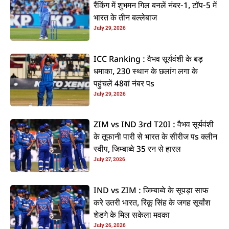
रैंकिंग में शुभमन गिल बनलें नंबर-1, टॉप-5 में
भारत के तीन बल्लेबाज
July 29, 2026
ICC Ranking : वैभव सूर्यवंशी के बड़
धमाका, 230 स्थान के छलांग लगा के
पहुंचलें 48वां नंबर पs
July 29, 2026
ZIM vs IND 3rd T20I : वैभव सूर्यवंशी
के तूफानी पारी से भारत के सीरीज पs क्लीन
स्वीप, जिम्बाब्वे 35 रन से हारल
July 27, 2026
IND vs ZIM : जिम्बाब्वे के सूपड़ा साफ
करे उतरी भारत, रिंकू सिंह के जगह सूर्यांश
शेडगे के मिल सकेला मवका
July 26, 2026