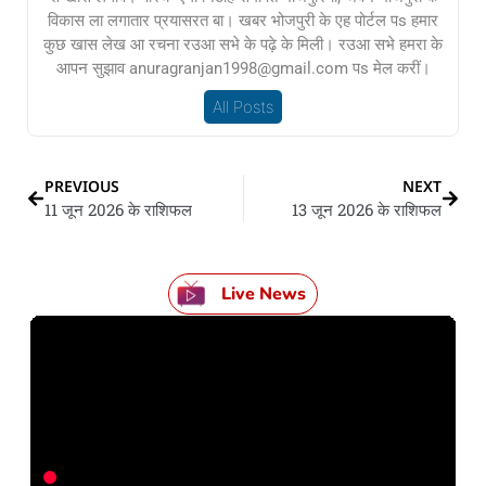
विकास ला लगातार प्रयासरत बा। खबर भोजपुरी के एह पोर्टल पs हमार
कुछ खास लेख आ रचना रउआ सभे के पढ़े के मिली। रउआ सभे हमरा के
आपन सुझाव anuragranjan1998@gmail.com पs मेल करीं।
All Posts
PREVIOUS
NEXT
11 जून 2026 के राशिफल
13 जून 2026 के राशिफल
Live News