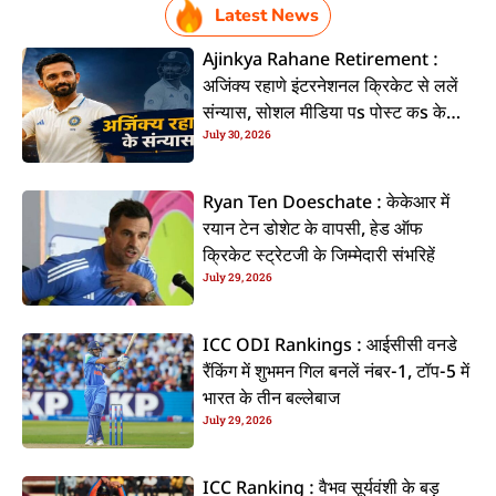
Latest News
Ajinkya Rahane Retirement :
अजिंक्य रहाणे इंटरनेशनल क्रिकेट से ललें
संन्यास, सोशल मीडिया पs पोस्ट कs के
July 30, 2026
कइलें एलान
Ryan Ten Doeschate : केकेआर में
रयान टेन डोशेट के वापसी, हेड ऑफ
क्रिकेट स्ट्रेटजी के जिम्मेदारी संभरिहें
July 29, 2026
ICC ODI Rankings : आईसीसी वनडे
रैंकिंग में शुभमन गिल बनलें नंबर-1, टॉप-5 में
भारत के तीन बल्लेबाज
July 29, 2026
ICC Ranking : वैभव सूर्यवंशी के बड़