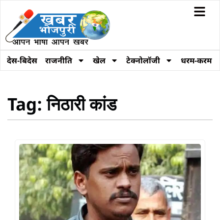
देस-बिदेस
राजनीति
खेल
टेक्नोलॉजी
धरम-करम
Tag: निठारी कांड