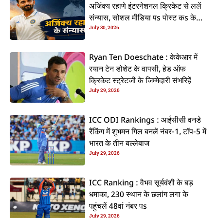
अजिंक्य रहाणे इंटरनेशनल क्रिकेट से ललें
संन्यास, सोशल मीडिया पs पोस्ट कs के
July 30, 2026
कइलें एलान
Ryan Ten Doeschate : केकेआर में
रयान टेन डोशेट के वापसी, हेड ऑफ
क्रिकेट स्ट्रेटजी के जिम्मेदारी संभरिहें
July 29, 2026
ICC ODI Rankings : आईसीसी वनडे
रैंकिंग में शुभमन गिल बनलें नंबर-1, टॉप-5 में
भारत के तीन बल्लेबाज
July 29, 2026
ICC Ranking : वैभव सूर्यवंशी के बड़
धमाका, 230 स्थान के छलांग लगा के
पहुंचलें 48वां नंबर पs
July 29, 2026