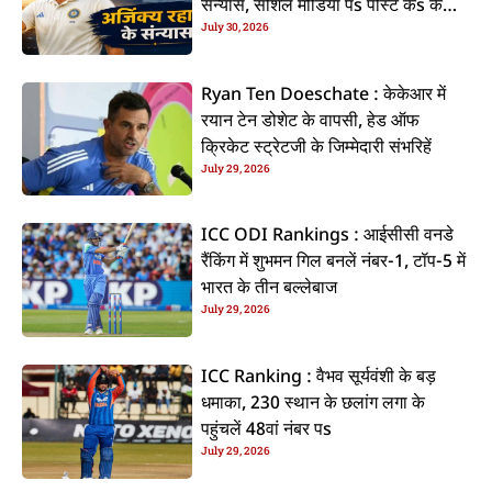
संन्यास, सोशल मीडिया पs पोस्ट कs के
July 30, 2026
कइलें एलान
Ryan Ten Doeschate : केकेआर में
रयान टेन डोशेट के वापसी, हेड ऑफ
क्रिकेट स्ट्रेटजी के जिम्मेदारी संभरिहें
July 29, 2026
ICC ODI Rankings : आईसीसी वनडे
रैंकिंग में शुभमन गिल बनलें नंबर-1, टॉप-5 में
भारत के तीन बल्लेबाज
July 29, 2026
ICC Ranking : वैभव सूर्यवंशी के बड़
धमाका, 230 स्थान के छलांग लगा के
पहुंचलें 48वां नंबर पs
July 29, 2026