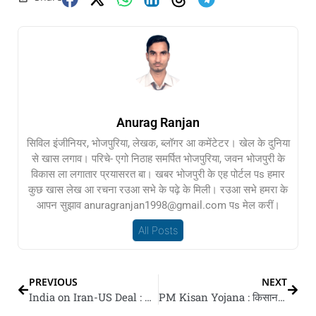
Anurag Ranjan
सिविल इंजीनियर, भोजपुरिया, लेखक, ब्लॉगर आ कमेंटेटर। खेल के दुनिया
से खास लगाव। परिचे- एगो निठाह समर्पित भोजपुरिया, जवन भोजपुरी के
विकास ला लगातार प्रयासरत बा। खबर भोजपुरी के एह पोर्टल पs हमार
कुछ खास लेख आ रचना रउआ सभे के पढ़े के मिली। रउआ सभे हमरा के
आपन सुझाव anuragranjan1998@gmail.com पs मेल करीं।
All Posts
PREVIOUS
NEXT
India on Iran-US Deal : अमेरिका-ईरान समझौता पs पीएम मोदी कहलें- सहमति के स्वागत बा, बातचीत से टिकाऊ आ अंतिम समझौता के उम्मीद
PM Kisan Yojana : किसानन के खाता में एह दिन आई 23वीं किस्त, जानीं किस्त पावे खातिर का करे के पड़ी?