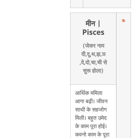
मीन
|
Pisces
(जेकर नाम
दी,दू,थ,झ,ञ
,दे,दो,चा,ची से
सुरू होला)
आर्थिक ममिला
आगा बढ़ी। जीवन
साथी के सहजोग
मिली। बहुत उमेद
के काम पूरा होई।
कवनो काम के पूरा