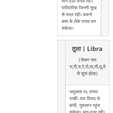
भाग-दउर बनल रही।
पारिवारिक जिनगी सुख
से भरल रही। कवनो
काम के लेके तनाव बन
सकेला।
तुला
| Libra
(जेकर नाम
रा,री,रु,रे,रो,ता,ती,तू,ते
से सुरू होला)
भावुकता पs लगाम
राखीं। वाद विवाद से
बांची, नुकसान पहुंच
सकेला। भाग-दउर रही।