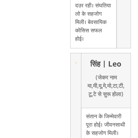
दउर रही। संघतिया
लो के सहजोग
मिली। बेवसायिक
कोसिस सफल
होई।
सिंह
| Leo
(जेकर नाम
मा,मी,मू,मे,मो,टा,टी,
टू,टे से सुरू होला)
संतान के जिम्मेवारी
पूरा होई। जीवनसाथी
के सहजोग मिली।