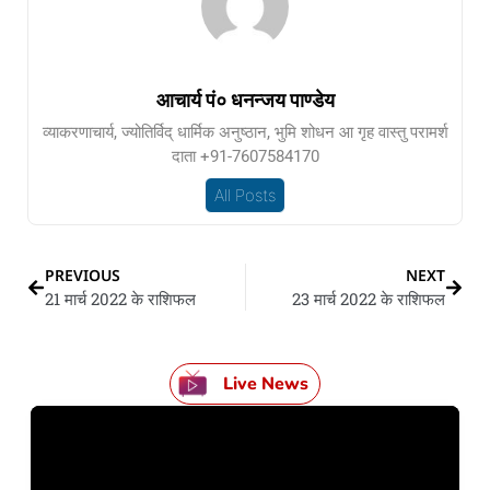
आचार्य पं० धनन्जय पाण्डेय
व्याकरणाचार्य, ज्योतिर्विद् धार्मिक अनुष्ठान, भुमि शोधन आ गृह वास्तु परामर्श
दाता +91-7607584170
All Posts
PREVIOUS
NEXT
21 मार्च 2022 के राशिफल
23 मार्च 2022 के राशिफल
Live News