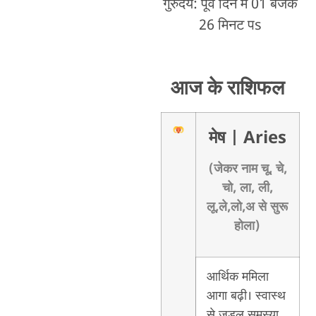
गुरुदय: पूर्वे दिन में 01 बजके
26 मिनट पs
आज के राशिफल
मेष
| Aries
(जेकर नाम चू, चे,
चो, ला, ली,
लू,ले,लो,अ से सुरू
होला)
आर्थिक ममिला
आगा बढ़ी। स्वास्थ
से जुड़ल समस्या