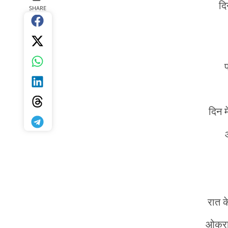
द
SHARE
दिन 
रात 
ओकरा ब