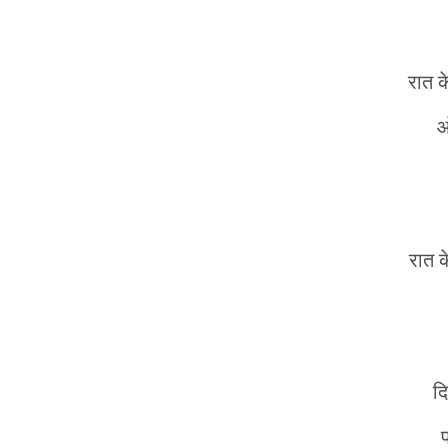
रात 
ओ
रात क
द