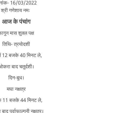
िनांक- 16/03/2022
श्री गणेशाय नमः
आज के पंचांग
फागुन मास शुक्ल पक्ष
तिथि- त्रयोदशी
में 12 बजके 40 मिनट ले,
ओकरा बाद चतुर्दशी।
दिन-बुध।
मघा नक्षत्र
के 11 बजके 44 मिनट ले,
ाद पूर्वाफाल्गुनी नक्षत्र।