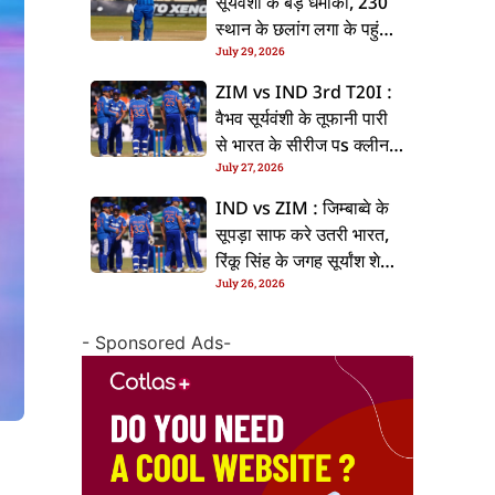
सूर्यवंशी के बड़ धमाका, 230
स्थान के छलांग लगा के पहुंचलें
July 29, 2026
48वां नंबर पs
ZIM vs IND 3rd T20I :
वैभव सूर्यवंशी के तूफानी पारी
से भारत के सीरीज पs क्लीन
July 27, 2026
स्वीप, जिम्बाब्वे 35 रन से
हारल
IND vs ZIM : जिम्बाब्वे के
सूपड़ा साफ करे उतरी भारत,
रिंकू सिंह के जगह सूर्यांश शेडगे
July 26, 2026
के मिल सकेला मवका
- Sponsored Ads-