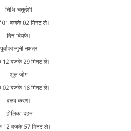
तिथि-चतुर्दशी
ें 01 बजके 02 मिनट ले।
दिन-बियफे।
पूर्वाफाल्गुनी नक्षत्र
े 12 बजके 29 मिनट ले।
शूल जोग
े 02 बजके 18 मिनट ले।
वलव करण।
होलिका दहन
े 12 बजके 57 मिनट ले।