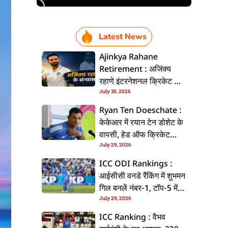
Latest News
Ajinkya Rahane
Retirement : अजिंक्य
रहाणे इंटरनेशनल क्रिकेट से
July 30, 2026
ललें संन्यास, सोशल मीडिया
पs पोस्ट कs के कइलें एलान
Ryan Ten Doeschate :
केकेआर में रयान टेन डोशेट के
वापसी, हेड ऑफ क्रिकेट
July 29, 2026
स्ट्रेटजी के जिम्मेदारी संभरिहें
ICC ODI Rankings :
आईसीसी वनडे रैंकिंग में शुभमन
गिल बनलें नंबर-1, टॉप-5 में
July 29, 2026
भारत के तीन बल्लेबाज
ICC Ranking : वैभव