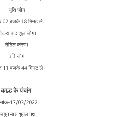
धृति जोग
के 02 बजके 18 मिनट ले,
करा बाद शूल जोग।
तैतिल करण।
रवि जोग
े 11 बजके 44 मिनट ले।
काल्ह के पंचांग
िनांक-17/03/2022
फागुन मास शुक्ल पक्ष