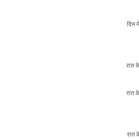
दिन म
रात क
रात क
रात क