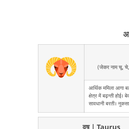
आ
(जेकर नाम चू, चे,
आर्थिक ममिला आगा बढ़ी
क्षेत्र में बढ़न्ती होई। 
सावधानी बरती। नुकसा
वृष
| Taurus