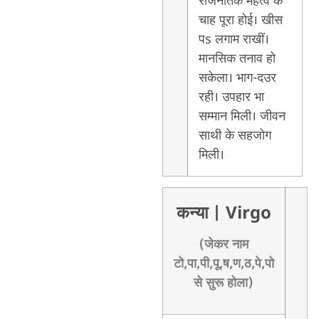
राजनैतिक महत्व के
चाह पूरा होई। खीस
पs लगाम राखीं।
मानसिक तनाव हो
सकेला। भाग-दउर
रही। उपहार भा
सम्मान मिली। जीवन
साथी के सहजोग
मिली।
कन्या
| Virgo
(जेकर नाम
टो,पा,पी,पू,ष,ण,ठ,पे,पो
से सुरू होला)