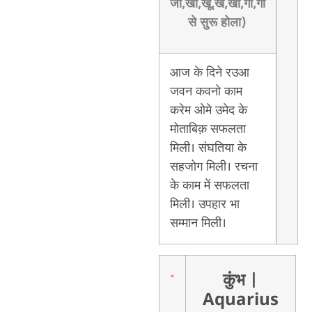
जी,खी,खू,खे,खो,गा,गी
से सुरू होला)
आज के दिने रउआ
जवन कवनो काम
करेम ओमे उमेद के
मोताबिक़ सफलता
मिली। संघतिया के
सहजोग मिली। रचना
के काम में सफलता
मिली। उपहार भा
सम्मान मिली।
कुंभ
|
Aquarius