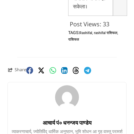
सकेला।
Post Views:
33
TAGS:
Rashifal
,
rashifal राशिफल
,
राशिफल
Share
आचार्य पं० धनन्जय पाण्डेय
व्याकरणाचार्य, ज्योतिर्विद् धार्मिक अनुष्ठान, भुमि शोधन आ गृह वास्तु परामर्श