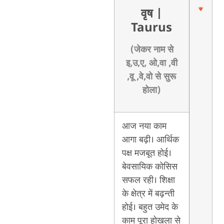
वृष
|
Taurus
(जेकर नाम से
इ,उ,ए, ओ,वा ,वी
,वू ,वे,वो से सुरू
होला)
आज नया काम
आगा बढ़ी। आर्थिक
पक्ष मजबूत होई।
बेवसायिक कोसिस
सफल रही। शिक्षा
के क्षेत्र में बढ़न्ती
होई। बहुत उमेद के
काम पूरा होखला से