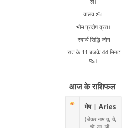
ले।
वालव ॐ।
भौम प्रदोष व्रत।
स्वार्थ सिद्धि जोग
रात के 11 बजके 44 मिनट
पs।
आज के राशिफल
मेष
| Aries
(जेकर नाम चू, चे,
चो, ला, ली,