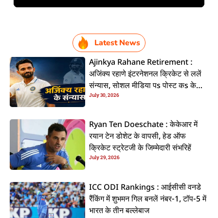
Latest News
Ajinkya Rahane Retirement :
अजिंक्य रहाणे इंटरनेशनल क्रिकेट से ललें
संन्यास, सोशल मीडिया पs पोस्ट कs के
July 30, 2026
कइलें एलान
Ryan Ten Doeschate : केकेआर में
रयान टेन डोशेट के वापसी, हेड ऑफ
क्रिकेट स्ट्रेटजी के जिम्मेदारी संभरिहें
July 29, 2026
ICC ODI Rankings : आईसीसी वनडे
रैंकिंग में शुभमन गिल बनलें नंबर-1, टॉप-5 में
भारत के तीन बल्लेबाज