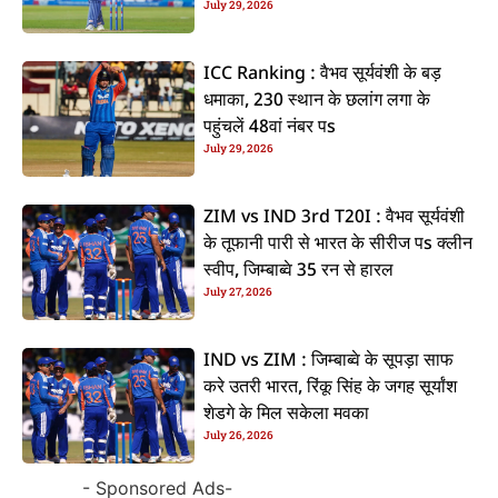
July 29, 2026
ICC Ranking : वैभव सूर्यवंशी के बड़
धमाका, 230 स्थान के छलांग लगा के
पहुंचलें 48वां नंबर पs
July 29, 2026
ZIM vs IND 3rd T20I : वैभव सूर्यवंशी
के तूफानी पारी से भारत के सीरीज पs क्लीन
स्वीप, जिम्बाब्वे 35 रन से हारल
July 27, 2026
IND vs ZIM : जिम्बाब्वे के सूपड़ा साफ
करे उतरी भारत, रिंकू सिंह के जगह सूर्यांश
शेडगे के मिल सकेला मवका
July 26, 2026
- Sponsored Ads-