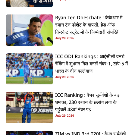
कइलें एलान
Ryan Ten Doeschate : केकेआर में
रयान टेन डोशेट के वापसी, हेड ऑफ
क्रिकेट स्ट्रेटजी के जिम्मेदारी संभरिहें
July 29, 2026
ICC ODI Rankings : आईसीसी वनडे
रैंकिंग में शुभमन गिल बनलें नंबर-1, टॉप-5 में
भारत के तीन बल्लेबाज
July 29, 2026
ICC Ranking : वैभव सूर्यवंशी के बड़
धमाका, 230 स्थान के छलांग लगा के
पहुंचलें 48वां नंबर पs
July 29, 2026
ZIM vs IND 3rd T20I : वैभव सूर्यवंशी