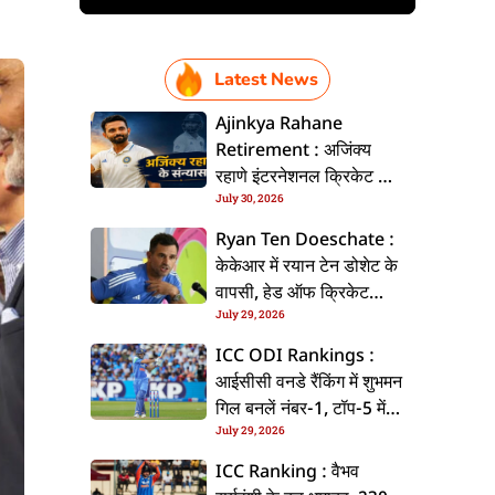
Latest News
Ajinkya Rahane
Retirement : अजिंक्य
रहाणे इंटरनेशनल क्रिकेट से
July 30, 2026
ललें संन्यास, सोशल मीडिया
पs पोस्ट कs के कइलें एलान
Ryan Ten Doeschate :
केकेआर में रयान टेन डोशेट के
वापसी, हेड ऑफ क्रिकेट
July 29, 2026
स्ट्रेटजी के जिम्मेदारी संभरिहें
ICC ODI Rankings :
आईसीसी वनडे रैंकिंग में शुभमन
गिल बनलें नंबर-1, टॉप-5 में
July 29, 2026
भारत के तीन बल्लेबाज
ICC Ranking : वैभव