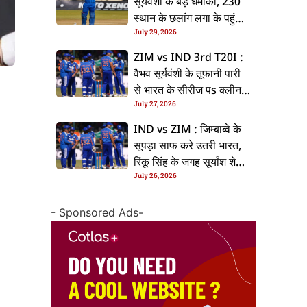
सूर्यवंशी के बड़ धमाका, 230
स्थान के छलांग लगा के पहुंचलें
July 29, 2026
48वां नंबर पs
ZIM vs IND 3rd T20I :
वैभव सूर्यवंशी के तूफानी पारी
से भारत के सीरीज पs क्लीन
July 27, 2026
स्वीप, जिम्बाब्वे 35 रन से
हारल
IND vs ZIM : जिम्बाब्वे के
सूपड़ा साफ करे उतरी भारत,
रिंकू सिंह के जगह सूर्यांश शेडगे
July 26, 2026
के मिल सकेला मवका
- Sponsored Ads-