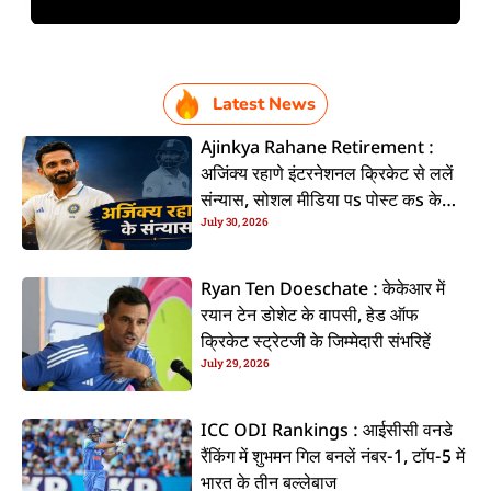
Latest News
Ajinkya Rahane Retirement :
अजिंक्य रहाणे इंटरनेशनल क्रिकेट से ललें
संन्यास, सोशल मीडिया पs पोस्ट कs के
July 30, 2026
कइलें एलान
Ryan Ten Doeschate : केकेआर में
रयान टेन डोशेट के वापसी, हेड ऑफ
क्रिकेट स्ट्रेटजी के जिम्मेदारी संभरिहें
July 29, 2026
ICC ODI Rankings : आईसीसी वनडे
रैंकिंग में शुभमन गिल बनलें नंबर-1, टॉप-5 में
भारत के तीन बल्लेबाज