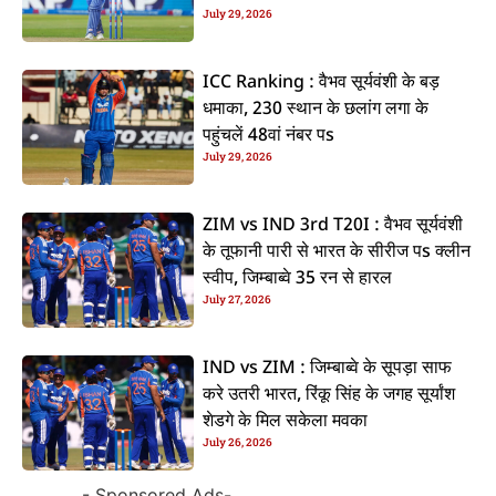
July 29, 2026
ICC Ranking : वैभव सूर्यवंशी के बड़
धमाका, 230 स्थान के छलांग लगा के
पहुंचलें 48वां नंबर पs
July 29, 2026
ZIM vs IND 3rd T20I : वैभव सूर्यवंशी
के तूफानी पारी से भारत के सीरीज पs क्लीन
स्वीप, जिम्बाब्वे 35 रन से हारल
July 27, 2026
IND vs ZIM : जिम्बाब्वे के सूपड़ा साफ
करे उतरी भारत, रिंकू सिंह के जगह सूर्यांश
शेडगे के मिल सकेला मवका
July 26, 2026
- Sponsored Ads-