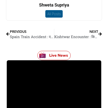
Shweta Supriya
All Posts
PREVIOUS
NEXT
Spain Train Accident : दक्षिणी स्पेन में बड़ दुर्घटना, दू गो हाई-स्पीड ट्रेन टकराइल, 20 के मौत- 73 घायल
Kishtwar Encounter : किश्तवाड़ एनकाउंटर में सेना के जवान शहीद, जैश के तीन आतंकी घिरलें सs; गोलीबारी जारी
Live News