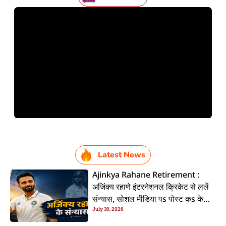
Latest News
Ajinkya Rahane Retirement :
अजिंक्य रहाणे इंटरनेशनल क्रिकेट से ललें
संन्यास, सोशल मीडिया पs पोस्ट कs के
July 30, 2026
कइलें एलान