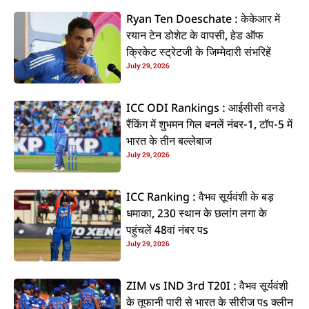
Ryan Ten Doeschate : केकेआर में
रयान टेन डोशेट के वापसी, हेड ऑफ
क्रिकेट स्ट्रेटजी के जिम्मेदारी संभरिहें
July 29, 2026
ICC ODI Rankings : आईसीसी वनडे
रैंकिंग में शुभमन गिल बनलें नंबर-1, टॉप-5 में
भारत के तीन बल्लेबाज
July 29, 2026
ICC Ranking : वैभव सूर्यवंशी के बड़
धमाका, 230 स्थान के छलांग लगा के
पहुंचलें 48वां नंबर पs
July 29, 2026
ZIM vs IND 3rd T20I : वैभव सूर्यवंशी
के तूफानी पारी से भारत के सीरीज पs क्लीन