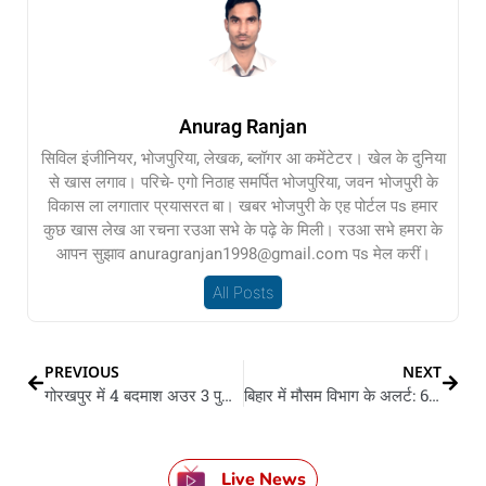
Anurag Ranjan
सिविल इंजीनियर, भोजपुरिया, लेखक, ब्लॉगर आ कमेंटेटर। खेल के दुनिया
से खास लगाव। परिचे- एगो निठाह समर्पित भोजपुरिया, जवन भोजपुरी के
विकास ला लगातार प्रयासरत बा। खबर भोजपुरी के एह पोर्टल पs हमार
कुछ खास लेख आ रचना रउआ सभे के पढ़े के मिली। रउआ सभे हमरा के
आपन सुझाव anuragranjan1998@gmail.com पs मेल करीं।
All Posts
PREVIOUS
NEXT
गोरखपुर में 4 बदमाश अउर 3 पुलिसकर्मी मुठभेड़ में घायल:बिहार से आकर करें सब लूट
बिहार में मौसम विभाग के अलर्ट: 60 किलोमीटर प्रति घंटा के रफ्तार से चली हवा, गरज आ वज्रपात के संगे बरखा के आसार
Live News