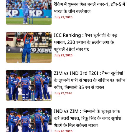
रैंकिंग में शुभमन गिल बनलें नंबर-1, टॉप-5 में
भारत के तीन बल्लेबाज
July 29, 2026
ICC Ranking : वैभव सूर्यवंशी के बड़
धमाका, 230 स्थान के छलांग लगा के
पहुंचलें 48वां नंबर पs
July 29, 2026
ZIM vs IND 3rd T20I : वैभव सूर्यवंशी
के तूफानी पारी से भारत के सीरीज पs क्लीन
स्वीप, जिम्बाब्वे 35 रन से हारल
July 27, 2026
IND vs ZIM : जिम्बाब्वे के सूपड़ा साफ
करे उतरी भारत, रिंकू सिंह के जगह सूर्यांश
शेडगे के मिल सकेला मवका
July 26, 2026