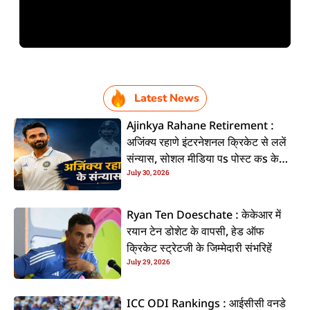
Latest News
Ajinkya Rahane Retirement :
अजिंक्य रहाणे इंटरनेशनल क्रिकेट से ललें
संन्यास, सोशल मीडिया पs पोस्ट कs के
July 30, 2026
कइलें एलान
Ryan Ten Doeschate : केकेआर में
रयान टेन डोशेट के वापसी, हेड ऑफ
क्रिकेट स्ट्रेटजी के जिम्मेदारी संभरिहें
July 29, 2026
ICC ODI Rankings : आईसीसी वनडे