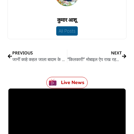
कुमार आशू
All Posts
PREVIOUS
NEXT
जानीं काहे कहल जाला बादाम के ब्रेनफूड, का बादाम खइला से तेज होला दिमाग…?
“किलकारी” मोबाइल ऐप राख रहल बा गर्भवती महिला आ बच्चन के सेहत के ख्याल
Live News