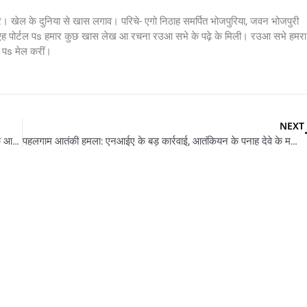
र। खेल के दुनिया से खास लगाव। परिचे- एगो निठाह समर्पित भोजपुरिया, जवन भोजपुरी
 एह पोर्टल पs हमार कुछ खास लेख आ रचना रउआ सभे के पढ़े के मिली। रउआ सभे हमरा
s मेल करीं।
NEXT
Air India Tragedy: ‘अहमदाबाद हादसा से पहिले एअर इंडिया विमान के आपात बिजली प्रणाली चालू रहे’; US में आइल रिपोर्ट
पहलगाम आतंकी हमला: एनआईए के बड़ कार्रवाई, आतंकियन के पनाह देवे के ममिला में दु लोग गिरफ्तार