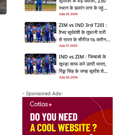
सूर्यवंशी के बड़ धमाका, 230
स्थान के छलांग लगा के पहुंचलें
July 29, 2026
48वां नंबर पs
ZIM vs IND 3rd T20I :
वैभव सूर्यवंशी के तूफानी पारी
से भारत के सीरीज पs क्लीन
July 27, 2026
स्वीप, जिम्बाब्वे 35 रन से
हारल
IND vs ZIM : जिम्बाब्वे के
सूपड़ा साफ करे उतरी भारत,
रिंकू सिंह के जगह सूर्यांश शेडगे
July 26, 2026
के मिल सकेला मवका
- Sponsored Ads-