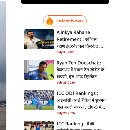
Latest News
Ajinkya Rahane
Retirement : अजिंक्य
रहाणे इंटरनेशनल क्रिकेट से
July 30, 2026
ललें संन्यास, सोशल मीडिया
पs पोस्ट कs के कइलें एलान
Ryan Ten Doeschate :
केकेआर में रयान टेन डोशेट के
वापसी, हेड ऑफ क्रिकेट
July 29, 2026
स्ट्रेटजी के जिम्मेदारी संभरिहें
ICC ODI Rankings :
आईसीसी वनडे रैंकिंग में शुभमन
गिल बनलें नंबर-1, टॉप-5 में
July 29, 2026
भारत के तीन बल्लेबाज
ICC Ranking : वैभव