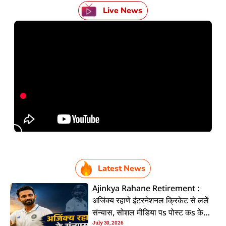
Live News
Latest News
Ajinkya Rahane Retirement :
अजिंक्य रहाणे इंटरनेशनल क्रिकेट से ललें
संन्यास, सोशल मीडिया पs पोस्ट कs के
July 30, 2026
कइलें एलान