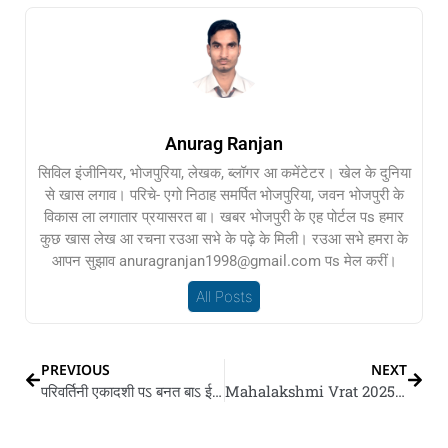
Anurag Ranjan
सिविल इंजीनियर, भोजपुरिया, लेखक, ब्लॉगर आ कमेंटेटर। खेल के दुनिया
से खास लगाव। परिचे- एगो निठाह समर्पित भोजपुरिया, जवन भोजपुरी के
विकास ला लगातार प्रयासरत बा। खबर भोजपुरी के एह पोर्टल पs हमार
कुछ खास लेख आ रचना रउआ सभे के पढ़े के मिली। रउआ सभे हमरा के
आपन सुझाव anuragranjan1998@gmail.com पs मेल करीं।
All Posts
PREVIOUS
NEXT
परिवर्तिनी एकादशी पऽ बनत बाऽ ई योग, इहां पढीं आज के सुभ मुहूर्त
Mahalakshmi Vrat 2025 : महालक्ष्मी व्रत के आखिरी सुक पs एह तरे करीं लक्ष्मी जी के प्रसन्न