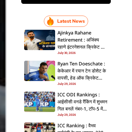
Latest News
Ajinkya Rahane
Retirement : अजिंक्य
रहाणे इंटरनेशनल क्रिकेट से
July 30, 2026
ललें संन्यास, सोशल मीडिया
पs पोस्ट कs के कइलें एलान
Ryan Ten Doeschate :
केकेआर में रयान टेन डोशेट के
वापसी, हेड ऑफ क्रिकेट
July 29, 2026
स्ट्रेटजी के जिम्मेदारी संभरिहें
ICC ODI Rankings :
आईसीसी वनडे रैंकिंग में शुभमन
गिल बनलें नंबर-1, टॉप-5 में
July 29, 2026
भारत के तीन बल्लेबाज
ICC Ranking : वैभव