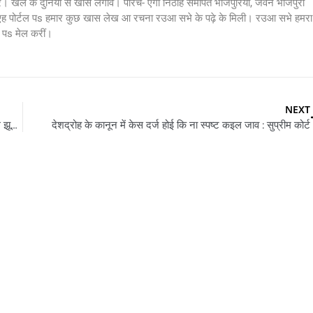
र। खेल के दुनिया से खास लगाव। परिचे- एगो निठाह समर्पित भोजपुरिया, जवन भोजपुरी
 एह पोर्टल पs हमार कुछ खास लेख आ रचना रउआ सभे के पढ़े के मिली। रउआ सभे हमरा
s मेल करीं।
NEXT
गोरखपुर विश्वविधालय: राष्ट्रध्वज विवाद में IGRS पs जांच अधिकारी कइले झूठ रिपोर्ट दर्ज, फाटल तिरंगा फहरत रहला पs दर्ज करावल गइल रहे शिकायत
देशद्रोह के कानून में केस दर्ज होई कि ना स्पष्ट कइल जाव : सुप्रीम कोर्ट