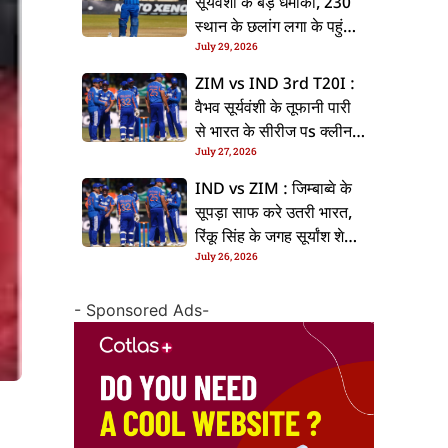
सूर्यवंशी के बड़ धमाका, 230
स्थान के छलांग लगा के पहुंचलें
July 29, 2026
48वां नंबर पs
ZIM vs IND 3rd T20I :
वैभव सूर्यवंशी के तूफानी पारी
से भारत के सीरीज पs क्लीन
July 27, 2026
स्वीप, जिम्बाब्वे 35 रन से
हारल
IND vs ZIM : जिम्बाब्वे के
सूपड़ा साफ करे उतरी भारत,
रिंकू सिंह के जगह सूर्यांश शेडगे
July 26, 2026
के मिल सकेला मवका
- Sponsored Ads-