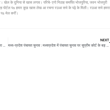
र। खेल के दुनिया से खास लगाव। परिचे- एगो निठाह समर्पित भोजपुरिया, जवन भोजपुरी
 एह पोर्टल पs हमार कुछ खास लेख आ रचना रउआ सभे के पढ़े के मिली। रउआ सभे हमरा
s मेल करीं।
NEXT
छत्तीसगढ़ के किसानन खातिर खुशखबरी, सीएम भूपेश 21 मई के न्याय योजना के पहिला किस्त जारी करीहे
मध्य-प्रदेश पंचायत चुनाव : मध्यप्रदेश में पंचायत चुनाव पर सुप्रीम कोर्ट के बड़ फैसला