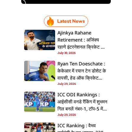
Latest News
Ajinkya Rahane
Retirement : अजिंक्य
रहाणे इंटरनेशनल क्रिकेट से
July 30, 2026
ललें संन्यास, सोशल मीडिया
पs पोस्ट कs के कइलें एलान
Ryan Ten Doeschate :
केकेआर में रयान टेन डोशेट के
वापसी, हेड ऑफ क्रिकेट
July 29, 2026
स्ट्रेटजी के जिम्मेदारी संभरिहें
ICC ODI Rankings :
आईसीसी वनडे रैंकिंग में शुभमन
गिल बनलें नंबर-1, टॉप-5 में
July 29, 2026
भारत के तीन बल्लेबाज
ICC Ranking : वैभव