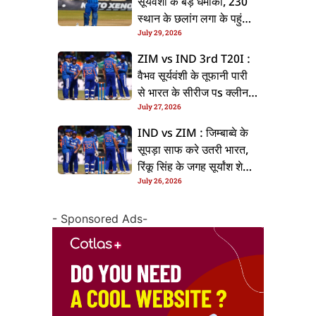
सूर्यवंशी के बड़ धमाका, 230
स्थान के छलांग लगा के पहुंचलें
July 29, 2026
48वां नंबर पs
ZIM vs IND 3rd T20I :
वैभव सूर्यवंशी के तूफानी पारी
से भारत के सीरीज पs क्लीन
July 27, 2026
स्वीप, जिम्बाब्वे 35 रन से
हारल
IND vs ZIM : जिम्बाब्वे के
सूपड़ा साफ करे उतरी भारत,
रिंकू सिंह के जगह सूर्यांश शेडगे
July 26, 2026
के मिल सकेला मवका
- Sponsored Ads-