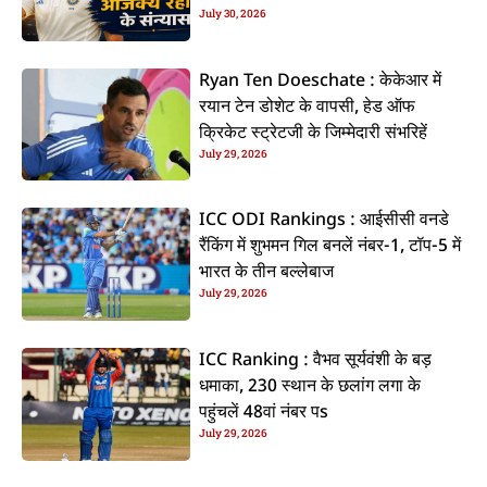
July 30, 2026
कइलें एलान
Ryan Ten Doeschate : केकेआर में
रयान टेन डोशेट के वापसी, हेड ऑफ
क्रिकेट स्ट्रेटजी के जिम्मेदारी संभरिहें
July 29, 2026
ICC ODI Rankings : आईसीसी वनडे
रैंकिंग में शुभमन गिल बनलें नंबर-1, टॉप-5 में
भारत के तीन बल्लेबाज
July 29, 2026
ICC Ranking : वैभव सूर्यवंशी के बड़
धमाका, 230 स्थान के छलांग लगा के
पहुंचलें 48वां नंबर पs
July 29, 2026