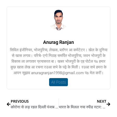
Anurag Ranjan
सिविल इंजीनियर, भोजपुरिया, लेखक, ब्लॉगर आ कमेंटेटर। खेल के दुनिया
से खास लगाव। परिचे- एगो निठाह समर्पित भोजपुरिया, जवन भोजपुरी के
विकास ला लगातार प्रयासरत बा। खबर भोजपुरी के एह पोर्टल पs हमार
कुछ खास लेख आ रचना रउआ सभे के पढ़े के मिली। रउआ सभे हमरा के
आपन सुझाव anuragranjan1998@gmail.com पs मेल करीं।
All Posts
PREVIOUS
NEXT
कोरोना से लड़ रहल दिल्ली पंजाब के हरवलस
भारत के मिलल नया स्पीड स्टार: उमरान के 91% गेंद के रफ्तार 140/kmph पार