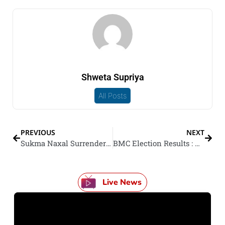
Shweta Supriya
All Posts
PREVIOUS
NEXT
Sukma Naxal Surrender : आखिरी सांस गिन रहल बा नक्सलवाद; सरकारी नीति के असर भा मौत के डर? 29 माओवादियन के सरेंडर
BMC Election Results : बीएमसी के सब चुनावी नतीजा घोषित, भाजपा-शिंदे गुट के साफ बहुमत; राज ठाकरे के MNS ओवैसी के पार्टी से पीछे
Live News