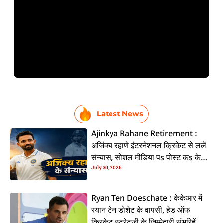
Latest News
Ajinkya Rahane Retirement :
अजिंक्य रहाणे इंटरनेशनल क्रिकेट से ललें
संन्यास, सोशल मीडिया पs पोस्ट कs के
July 30, 2026
कइलें एलान
Ryan Ten Doeschate : केकेआर में
रयान टेन डोशेट के वापसी, हेड ऑफ
क्रिकेट स्ट्रेटजी के जिम्मेदारी संभरिहें