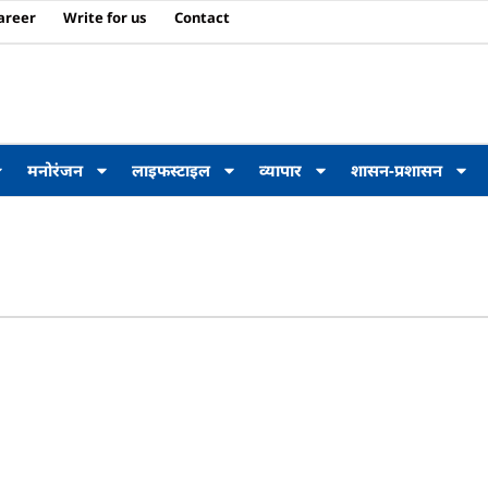
areer
Write for us
Contact
मनोरंजन
लाइफस्टाइल
व्यापार
शासन-प्रशासन