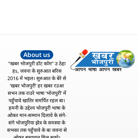
About us
“खबर भोजपुरी डॉट कॉम” उ ठेहा
हs, जवना के सुरुआत बरिस
2016 में भइल। सुरुआत के बेरे से
‘खबर भोजपुरी’ हर खबर रउआ
सभन तक राउरे भाषा ‘भोजपुरी’ में
पहुँचावे खातिर समर्पित रहल बा।
हमनी के उद्देश्य भोजपुरी भाषा के
ओकर मान-सम्मान दिलावे के संगे-
संगे भोजपुरिया झेत्र के समस्या के
सभका तक पहुँचावे के बा जवना से
ओकर समाधान मिल सको।