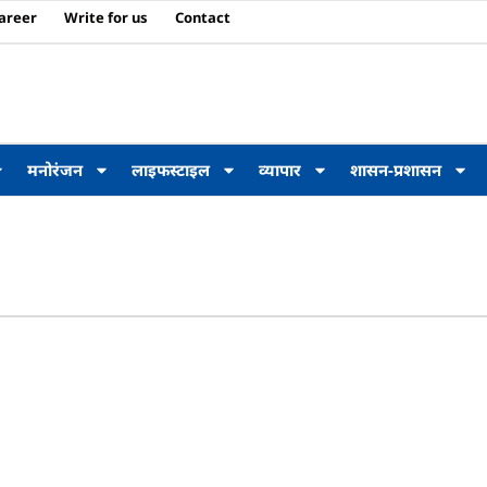
areer
Write for us
Contact
मनोरंजन
लाइफस्टाइल
व्यापार
शासन-प्रशासन